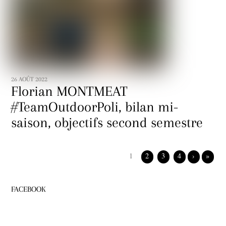
26 AOÛT 2022
Florian MONTMEAT
#TeamOutdoorPoli, bilan mi-
saison, objectifs second semestre
1
2
3
4
›
»
FACEBOOK