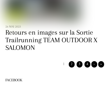
26 MAI 2023
Retours en images sur la Sortie
Trailrunning TEAM OUTDOOR X
SALOMON
1
2
3
4
›
»
FACEBOOK