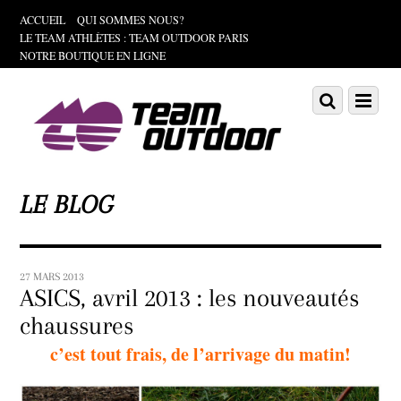
ACCUEIL
QUI SOMMES NOUS?
LE TEAM ATHLÈTES : TEAM OUTDOOR PARIS
NOTRE BOUTIQUE EN LIGNE
Scroll
down
Scroll
Menu
to
down
content
to
content
LE BLOG
27 MARS 2013
ASICS, avril 2013 : les nouveautés
chaussures
c’est tout frais, de l’arrivage du matin!