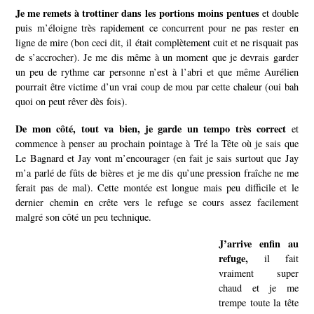
Je me remets à trottiner dans les portions moins pentues
et double
puis m’éloigne très rapidement ce concurrent pour ne pas rester en
ligne de mire (bon ceci dit, il était complètement cuit et ne risquait pas
de s’accrocher).
Je me dis même à un moment que je devrais garder
un peu de rythme car personne n’est à l’abri et que même Aurélien
pourrait être victime d’un vrai coup de mou par cette chaleur (oui bah
quoi on peut rêver dès fois).
De mon côté, tout va bien, je garde un tempo très correct
et
commence à penser au prochain pointage à Tré la Tête où je sais que
Le Bagnard et Jay vont m’encourager (en fait je sais surtout que Jay
m’a parlé de fûts de bières et je me dis qu’une pression fraîche ne me
ferait pas de mal).
Cette montée est longue mais peu difficile et le
dernier chemin en crête vers le refuge se cours assez facilement
malgré son côté un peu technique.
J’arrive enfin au
refuge,
il fait
vraiment super
chaud et je me
trempe toute la tête