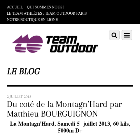
ACCUEIL
QUI SOMMES NOUS?
LE TEAM ATHLÈTES : TEAM OUTDOOR PARIS
NOTRE BOUTIQUE EN LIGNE
Scroll
down
Scroll
Menu
to
down
content
to
content
LE BLOG
2 JUILLET 2013
Du coté de la Montagn’Hard par
Matthieu BOURGUIGNON
La Montagn’Hard, Samedi 5 juillet 2013, 60 kils,
5000m D+