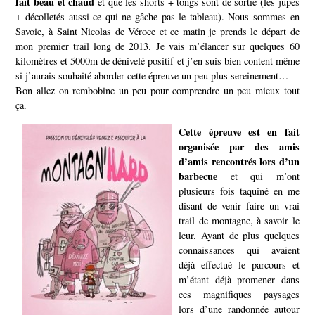
fait beau et chaud
et que les shorts + tongs sont de sortie (les jupes
+ décolletés aussi ce qui ne gâche pas le tableau). Nous sommes en
Savoie, à Saint Nicolas de Véroce et ce matin je prends le départ de
mon premier trail long de 2013. Je vais m’élancer sur quelques 60
kilomètres et 5000m de dénivelé positif et j’en suis bien content même
si j’aurais souhaité aborder cette épreuve un peu plus sereinement…
Bon allez on rembobine un peu pour comprendre un peu mieux tout
ça.
Cette épreuve est en fait
organisée par des amis
d’amis rencontrés lors d’un
barbecue
et qui m’ont
plusieurs fois taquiné en me
disant de venir faire un vrai
trail de montagne, à savoir le
leur. Ayant de plus quelques
connaissances qui avaient
déjà effectué le parcours et
m’étant déjà promener dans
ces magnifiques paysages
lors d’une randonnée autour