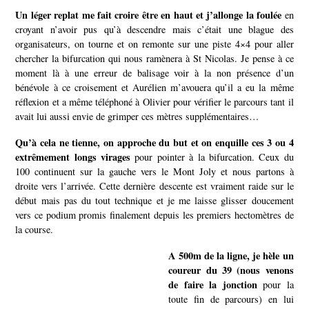
Un léger replat me fait croire être en haut et j’allonge la foulée
en
croyant n’avoir pus qu’à descendre mais c’était une blague des
organisateurs, on tourne et on remonte sur une piste 4×4 pour aller
chercher la bifurcation qui nous ramènera à St Nicolas. Je pense à ce
moment là à une erreur de balisage voir à la non présence d’un
bénévole à ce croisement et Aurélien m’avouera qu’il a eu la même
réflexion et a même téléphoné à Olivier pour vérifier le parcours tant il
avait lui aussi envie de grimper ces mètres supplémentaires…
Qu’à cela ne tienne, on approche du but et on enquille ces 3 ou 4
extrêmement longs virages
pour pointer à la bifurcation. Ceux du
100 continuent sur la gauche vers le Mont Joly et nous partons à
droite vers l’arrivée.
Cette dernière descente est vraiment raide sur le
début mais pas du tout technique et je me laisse glisser doucement
vers ce podium promis finalement depuis les premiers hectomètres de
la course.
A 500m de la ligne, je hèle un
coureur du 39 (nous venons
de faire la jonction
pour la
toute fin de parcours) en lui