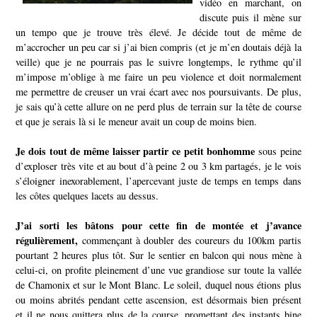
vidéo en marchant, on
discute puis il mène sur
un tempo que je trouve très élevé. Je décide tout de même de
m’accrocher un peu car si j’ai bien compris (et je m’en doutais déjà la
veille) que je ne pourrais pas le suivre longtemps, le rythme qu’il
m’impose m’oblige à me faire un peu violence et doit normalement
me permettre de creuser un vrai écart avec nos poursuivants. De plus,
je sais qu’à cette allure on ne perd plus de terrain sur la tête de course
et que je serais là si le meneur avait un coup de moins bien.
Je dois tout de même laisser partir ce petit bonhomme
sous peine
d’exploser très vite et au bout d’à peine 2 ou 3 km partagés, je le vois
s’éloigner inexorablement, l’apercevant juste de temps en temps dans
les côtes quelques lacets au dessus.
J’ai sorti les bâtons pour cette fin de montée et j’avance
régulièrement,
commençant à doubler des coureurs du 100km partis
pourtant 2 heures plus tôt.
Sur le sentier en balcon qui nous mène à
celui-ci, on profite pleinement d’une vue grandiose sur toute la vallée
de Chamonix et sur le Mont Blanc. Le soleil, duquel nous étions plus
ou moins abrités pendant cette ascension, est désormais bien présent
et il ne nous quittera plus de la course, promettant des instants bine