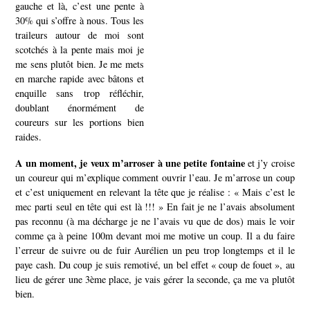
gauche et là, c’est une pente à
30% qui s’offre à nous. Tous les
traileurs autour de moi sont
scotchés à la pente mais moi je
me sens plutôt bien. Je me mets
en marche rapide avec bâtons et
enquille sans trop réfléchir,
doublant énormément de
coureurs sur les portions bien
raides.
A un moment, je veux m’arroser à une petite fontaine
et j’y croise
un coureur qui m’explique comment ouvrir l’eau. Je m’arrose un coup
et c’est uniquement en relevant la tête que je réalise : « Mais c’est le
mec parti seul en tête qui est là !!! » En fait je ne l’avais absolument
pas reconnu (à ma décharge je ne l’avais vu que de dos) mais le voir
comme ça à peine 100m devant moi me motive un coup. Il a du faire
l’erreur de suivre ou de fuir Aurélien un peu trop longtemps et il le
paye cash. Du coup je suis remotivé, un bel effet « coup de fouet », au
lieu de gérer une 3ème place, je vais gérer la seconde, ça me va plutôt
bien.