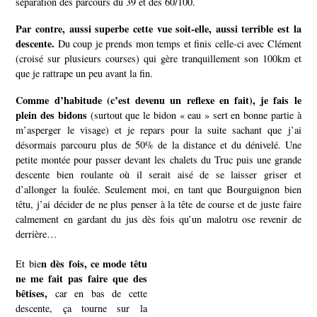
séparation des parcours du 39 et des 60/100.
Par contre, aussi superbe cette vue soit-elle, aussi terrible est la
descente.
Du coup je prends mon temps et finis celle-ci avec Clément
(croisé sur plusieurs courses) qui gère tranquillement son 100km et
que je rattrape un peu avant la fin.
Comme d’habitude (c’est devenu un reflexe en fait), je fais le
plein des bidons
(surtout que le bidon « eau » sert en bonne partie à
m’asperger le visage) et je repars pour la suite sachant que j’ai
désormais parcouru plus de 50% de la distance et du dénivelé.
Une
petite montée pour passer devant les chalets du Truc puis une grande
descente bien roulante où il serait aisé de se laisser griser et
d’allonger la foulée. Seulement moi, en tant que Bourguignon bien
têtu, j’ai décider de ne plus penser à la tête de course et de juste faire
calmement en gardant du jus dès fois qu’un malotru ose revenir de
derrière…
n dès fois, ce mode têtu
Et bie
ne me fait pas faire que des
bêtises,
car en bas de cette
descente, ça tourne sur la