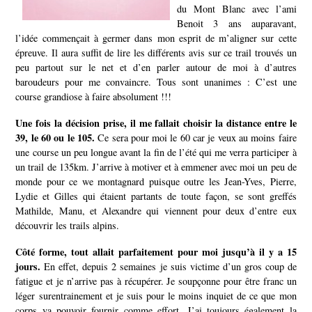
du Mont Blanc avec l’ami
Benoit 3 ans auparavant,
l’idée commençait à germer dans mon esprit de m’aligner sur cette
épreuve. Il aura suffit de lire les différents avis sur ce trail trouvés un
peu partout sur le net et d’en parler autour de moi à d’autres
baroudeurs pour me convaincre.
Tous sont unanimes : C’est une
course grandiose à faire absolument !!!
Une fois la décision prise, il me fallait choisir la distance entre le
39, le 60 ou le 105.
Ce sera pour moi le 60 car je veux au moins faire
une course un peu longue avant la fin de l’été qui me verra participer à
un trail de 135km.
J’arrive à motiver et à emmener avec moi un peu de
monde pour ce we montagnard puisque outre les Jean-Yves, Pierre,
Lydie et Gilles qui étaient partants de toute façon, se sont greffés
Mathilde, Manu, et Alexandre qui viennent pour deux d’entre eux
découvrir les trails alpins.
Côté forme, tout allait parfaitement pour moi jusqu’à il y a 15
jours.
En effet, depuis 2 semaines je suis victime d’un gros coup de
fatigue et je n’arrive pas à récupérer. Je soupçonne pour être franc un
léger surentrainement et je suis pour le moins inquiet de ce que mon
corps va pouvoir fournir comme effort. J’ai toujours également la