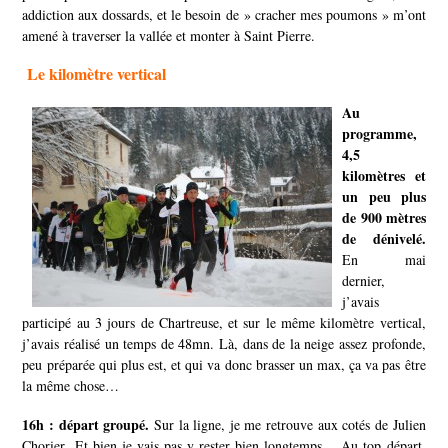
addiction aux dossards, et le besoin de » cracher mes poumons » m’ont
amené à traverser la vallée et monter à Saint Pierre.
Le kilomètre vertical
Au
programme,
4,5
kilomètres et
un peu plus
de 900 mètres
de dénivelé.
En mai
dernier,
j’avais
participé au 3 jours de Chartreuse, et sur le même kilomètre vertical,
j’avais réalisé un temps de 48mn. Là, dans de la neige assez profonde,
peu préparée qui plus est, et qui va donc brasser un max, ça va pas être
la même chose…
16h : départ groupé.
Sur la ligne, je me retrouve aux cotés de Julien
Chorier .Et bien je vais pas y rester bien longtemps… Au top départ,