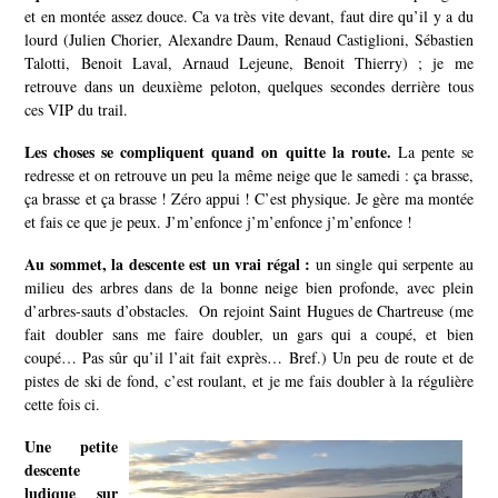
et en montée assez douce. Ca va très vite devant, faut dire qu’il y a du
lourd (Julien Chorier, Alexandre Daum, Renaud Castiglioni, Sébastien
Talotti, Benoit Laval, Arnaud Lejeune, Benoit Thierry) ; je me
retrouve dans un deuxième peloton, quelques secondes derrière tous
ces VIP du trail.
Les choses se compliquent quand on quitte la route.
La pente se
redresse et on retrouve un peu la même neige que le samedi : ça brasse,
ça brasse et ça brasse ! Zéro appui ! C’est physique. Je gère ma montée
et fais ce que je peux. J’m’enfonce j’m’enfonce j’m’enfonce !
Au sommet, la descente est un vrai régal :
un single qui serpente au
milieu des arbres dans de la bonne neige bien profonde, avec plein
d’arbres-sauts d’obstacles. On rejoint Saint Hugues de Chartreuse (me
fait doubler sans me faire doubler, un gars qui a coupé, et bien
coupé… Pas sûr qu’il l’ait fait exprès… Bref.) Un peu de route et de
pistes de ski de fond, c’est roulant, et je me fais doubler à la régulière
cette fois ci.
Une petite
descente
ludique sur