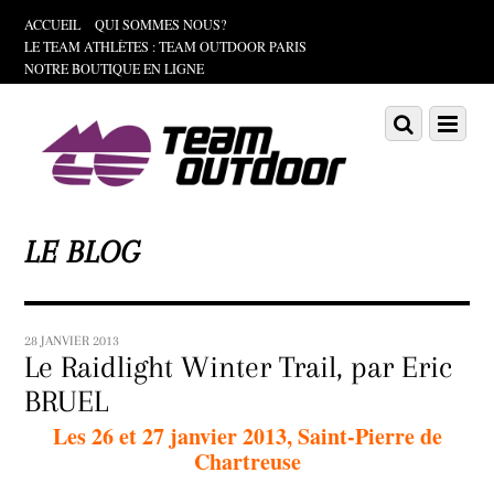
ACCUEIL
QUI SOMMES NOUS?
LE TEAM ATHLÈTES : TEAM OUTDOOR PARIS
NOTRE BOUTIQUE EN LIGNE
Scroll
down
Scroll
Menu
to
down
content
to
content
LE BLOG
28 JANVIER 2013
Le Raidlight Winter Trail, par Eric
BRUEL
Les 26 et 27 janvier 2013, Saint-Pierre de
Chartreuse