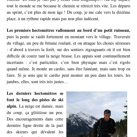
tout le monde se rue because le chemin se rétrécit très vite. Les départs
au sprint, c’est plus de mon âge ! Du coup, je me cale vers la dixième
place, à un rythme rapide mais pas non plus indécent.
Les premiers hectomètres vallonnent au bord d’un petit ruisseau,
puis la pente se raidit fortement en montant vers le village. Traversée
du village, un peu de bitume roulant, et on attaque les choses sérieuses
: d’abord à travers la forêt, sur des sentiers zigzaguants où il est bien
difficile de courir tant la neige brasse. Les appuis sont continuellement
incertains : c’est particulier, c’est bien physique mais c’est rigolo
quand même. Je monte au cardio, sans être fainéant, mais sans trop en
faire. Si je sens que le cardio peut monter un peu dans les tours, les
jambes, elles, sont très très justes…
Les dern
iers hectomètres se
font le long des pistes de ski
alpin.
La neige est damée, mais
du coup, ça gliiiiiisse un peu.
Des encouragements dans cette
dernière ligne droite de la part
des skieurs qui dévalent les