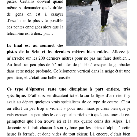
pistes. Certains doivent quand
même se demander quels drôles
de gens on est à essayer
d’escalader le plus vite possible
ces pentes enneigées alors que la
télécabine est à deux pas…
Le final est au sommet des
pistes de la Scia et les derniers mètres bien raides.
Alleeez je
m’arrache sur les 200 derniers mètres pour ne pas me faire doubler…
Au final, un peu plus de 57 minutes de plaisir à essayer de gambader
dans cette neige profonde. Ce kilomètre vertical dans la neige était une
première, et c’était une belle réussite.
Ce type d’épreuve reste une discipline à part entière, très
spécifique.
D’ailleurs, en discutant ici et là sur la ligne d’arrivée, il y
avait au départ quelques vrais spécialistes de ce type de course. C’est
un effort un peu trop « violent » pour moi, mais je crois bien que je
vais creuser un peu plus le concept et participer à quelques unes de ces
grimpettes que l’on trouve ici et là aux quatre coins des Alpes. La
descente se faisait chacun à son rythme par les pistes d’alpin, à cette
heure là fermée, et donc vides de tout skieur. Là encore, c’était bien