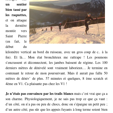
un sentier
bien tassé par
les raquettes,
et on attaque
la dernière
montée vers
Saint Pierre
(en fait, le
début du
kilomètre vertical au bord du ruisseau, avec un gros coup de c.. à la
fin). Et là… Mon état bronchiteux me rattrape ! Les poumons
s’encrassent et déconnectent, les jambes baissent de régime. Les 100
derniers mètres de dénivelé sont vraiment laborieux… Je termine en
contenant le retour de mon poursuivant. Mais il aurait pas fallu 50
mètres de déniv’ de plus. 57 minutes et quelques, 8 ème scratch et
4ème en V1. Ca plaisante pas chez les V1 !
Je n’étais pas convaincu par les trails blancs
mais c’est vrai que ça a
son charme. Physiologiquement, je ne sais pas trop ce que ça vaut :
d’un côté, on n’a pas ou peu de chocs, donc on s’épargne un petit peu ;
d’un autre côté, pas sûr que les appuis fuyants à long terme soient bien