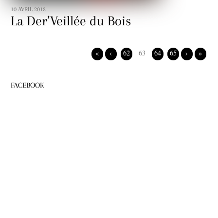
10 AVRIL 2013
La Der’Veillée du Bois
«
‹
62
63
64
65
›
»
FACEBOOK