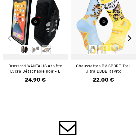
Brassard WANTALIS Athlète
Chaussettes BV SPORT Trail
Lycra Détachable noir - L
Ultra DBDB Ravito
24,90 €
22,00 €
Prix
Prix