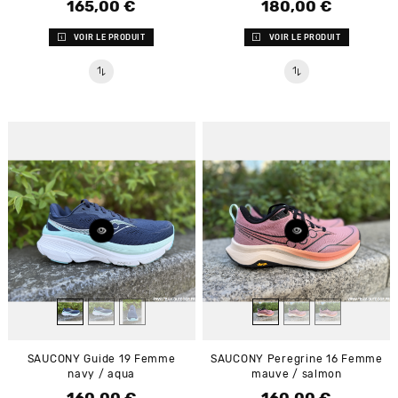
165,00 €
180,00 €
Prix
Prix
VOIR LE PRODUIT
VOIR LE PRODUIT
SAUCONY Guide 19 Femme
SAUCONY Peregrine 16 Femme
navy / aqua
mauve / salmon
160,00 €
160,00 €
Prix
Prix