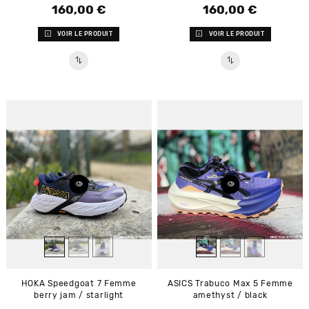
160,00 €
160,00 €
Prix
Prix
VOIR LE PRODUIT
VOIR LE PRODUIT
HOKA Speedgoat 7 Femme
ASICS Trabuco Max 5 Femme
berry jam / starlight
amethyst / black