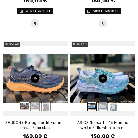
180,00 €
180,00 €
Prix
Prix
VOIR LE PRODUIT
VOIR LE PRODUIT
NOUVEAU
NOUVEAU
SAUCONY Peregrine 16 Femme
ASICS Noosa Tri 16 Femme
naval / persian
white / illuminate mint
160,00 €
150,00 €
Prix
Prix