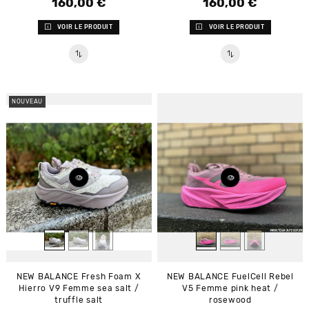
160,00 €
160,00 €
Prix
Prix
VOIR LE PRODUIT
VOIR LE PRODUIT
NOUVEAU
NEW BALANCE Fresh Foam X
NEW BALANCE FuelCell Rebel
Hierro V9 Femme sea salt /
V5 Femme pink heat /
truffle salt
rosewood