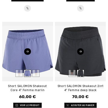
Short SALOMON Shakeout
Short SALOMON Shakeout 2in1
Core 4" Femme marlin
4" Femme deep black
60,00 €
70,00 €
Prix
Prix
VOIR LE PRODUIT
AJOUTER AU PANIER