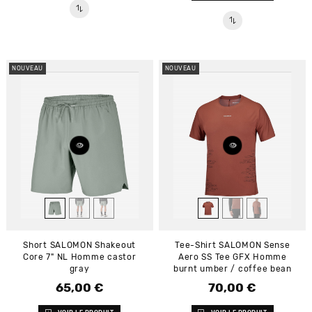
NOUVEAU
NOUVEAU
Short SALOMON Shakeout
Tee-Shirt SALOMON Sense
Core 7" NL Homme castor
Aero SS Tee GFX Homme
gray
burnt umber / coffee bean
65,00 €
70,00 €
Prix
Prix