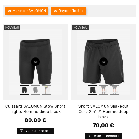
Marque : SALOMON
Rayon : Textile
NOUVEAU
NOUVEAU
Cuissard SALOMON Stow Short
Short SALOMON Shakeout
Tights Homme deep black
Core 2in1 7" Homme deep
black
80,00 €
Prix
70,00 €
Prix
VOIR LE PRODUIT
VOIR LE PRODUIT