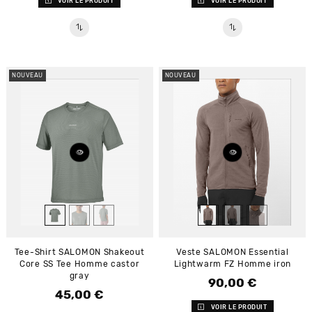
VOIR LE PRODUIT
VOIR LE PRODUIT
NOUVEAU
NOUVEAU
Tee-Shirt SALOMON Shakeout
Veste SALOMON Essential
Core SS Tee Homme castor
Lightwarm FZ Homme iron
gray
90,00 €
Prix
45,00 €
Prix
VOIR LE PRODUIT