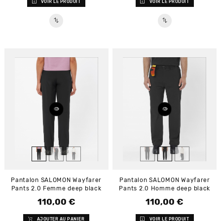
VOIR LE PRODUIT
VOIR LE PRODUIT
Pantalon SALOMON Wayfarer
Pantalon SALOMON Wayfarer
Pants 2.0 Femme deep black
Pants 2.0 Homme deep black
110,00 €
110,00 €
Prix
Prix
AJOUTER AU PANIER
VOIR LE PRODUIT