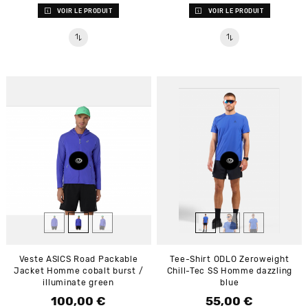
VOIR LE PRODUIT
VOIR LE PRODUIT
Veste ASICS Road Packable
Tee-Shirt ODLO Zeroweight
Jacket Homme cobalt burst /
Chill-Tec SS Homme dazzling
illuminate green
blue
100,00 €
55,00 €
Prix
Prix