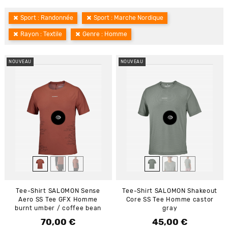
Sport : Randonnée
Sport : Marche Nordique
Rayon : Textile
Genre : Homme
NOUVEAU
NOUVEAU
Tee-Shirt SALOMON Sense
Tee-Shirt SALOMON Shakeout
Aero SS Tee GFX Homme
Core SS Tee Homme castor
burnt umber / coffee bean
gray
70,00 €
45,00 €
Prix
Prix