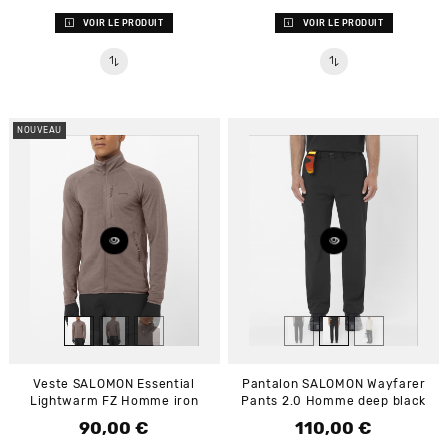
VOIR LE PRODUIT
VOIR LE PRODUIT
NOUVEAU
Veste SALOMON Essential
Pantalon SALOMON Wayfarer
Lightwarm FZ Homme iron
Pants 2.0 Homme deep black
90,00 €
110,00 €
Prix
Prix