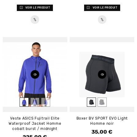
VOIR LE PRODUIT
VOIR LE PRODUIT
Veste ASICS Fujitrail Elite
Boxer BV SPORT EVO Light
Waterproof Jacket Homme
Homme noir
cobalt burst / midnight
35,00 €
Prix
Prix