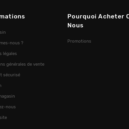
rmations
Pourquoi Acheter 
Nous
sin
Promotions
mes-nous ?
s légales
ons générales de vente
t sécurisé
n
 magasin
ez-nous
site