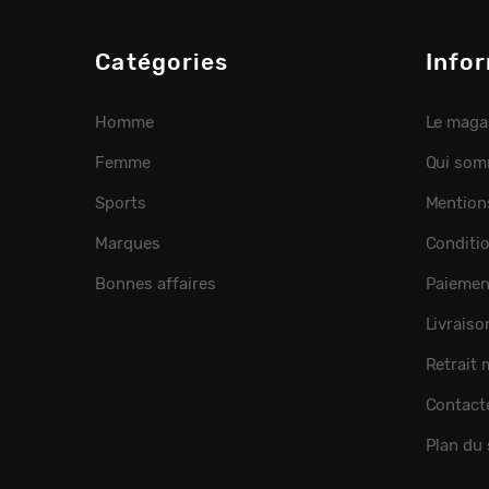
Catégories
Info
Homme
Le maga
Femme
Qui som
Sports
Mention
Marques
Conditi
Bonnes affaires
Paiemen
Livraiso
Retrait
Contact
Plan du 