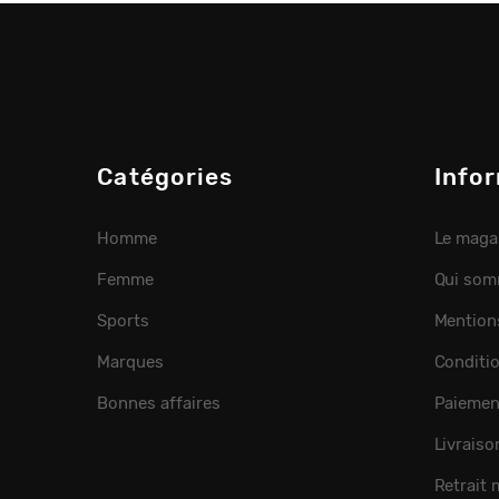
Catégories
Info
Homme
Le maga
Femme
Qui som
Sports
Mention
Marques
Conditi
Bonnes affaires
Paiemen
Livraiso
Retrait