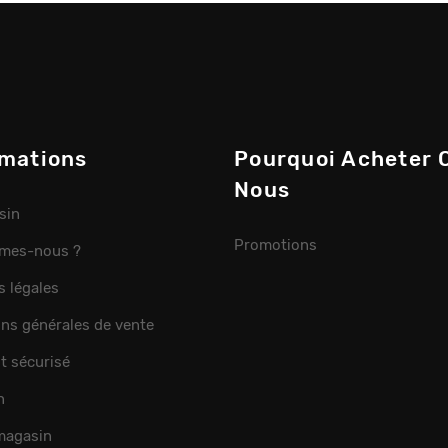
rmations
Pourquoi Acheter 
Nous
sin
Promotions
mes-nous ?
s légales
ons générales de vente
t sécurisé
n
 magasin