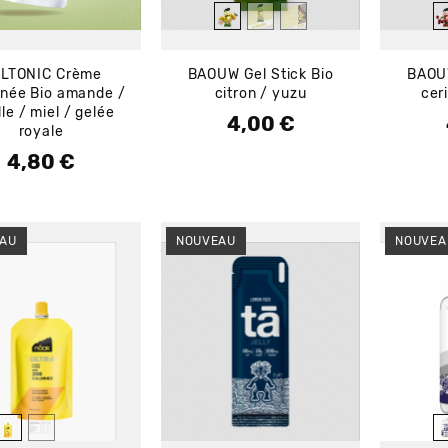
LTONIC Crème
BAOUW Gel Stick Bio
BAOUW
inée Bio amande /
citron / yuzu
cer
lle / miel / gelée
4,00 €
Prix
royale
4,80 €
Prix
AU
NOUVEAU
NOUVEA