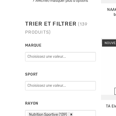
Afficher/masquer plus d'options
NAAK
b
TRIER ET FILTRER
(139
PRODUITS)
NOUVE
MARQUE
SPORT
RAYON
TA El
Nutrition Sportive (139)
×