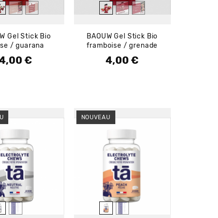
 Gel Stick Bio
BAOUW Gel Stick Bio
ise / guarana
framboise / grenade
4,00 €
4,00 €
Prix
Prix
U
NOUVEAU