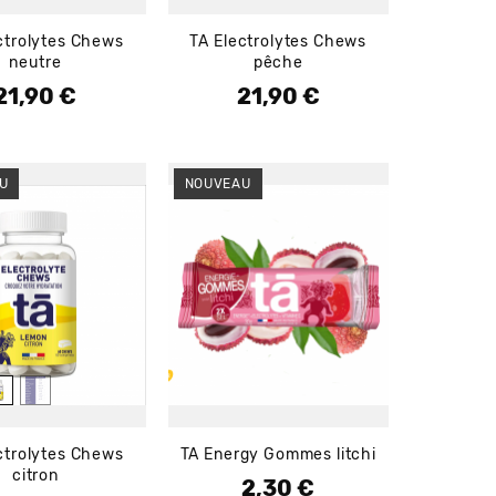
ctrolytes Chews
TA Electrolytes Chews
neutre
pêche
21,90 €
21,90 €
Prix
Prix
U
NOUVEAU
ctrolytes Chews
TA Energy Gommes litchi
citron
2,30 €
Prix