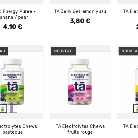
 Energy Puree -
TA Jelly Gel lemon yuzu
TA Ele
anana / pear
3,80 €
Prix
4,10 €
Prix
AU
NOUVEAU
NOUVEA
ectrolytes Chews
TA Electrolytes Chews
TA Ele
pastèque
fruits rouge