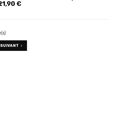
21,90 €
Prix
e(s)
SUIVANT