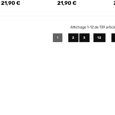
21,90 €
21,90 €
Prix
Prix
Affichage 1-12 de 139 articl
…
1
2
3
12