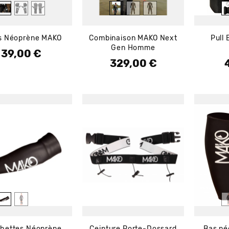
s Néoprène MAKO
Combinaison MAKO Next
Pull
Gen Homme
39,00 €
Prix
329,00 €
Prix
P
hettes Néoprène
Ceinture Porte-Dossard
Bas né