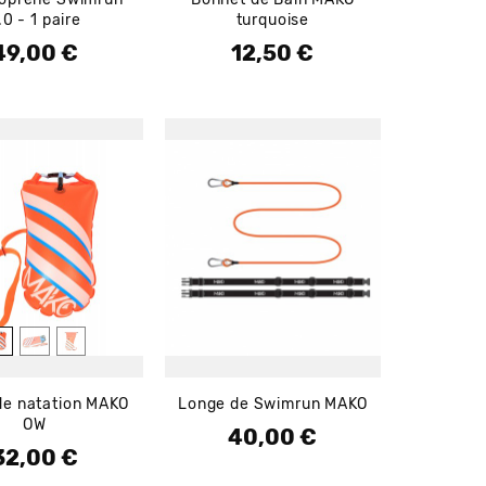
.0 - 1 paire
turquoise
49,00 €
12,50 €
rix
Prix
de natation MAKO
Longe de Swimrun MAKO
OW
40,00 €
Prix
32,00 €
rix