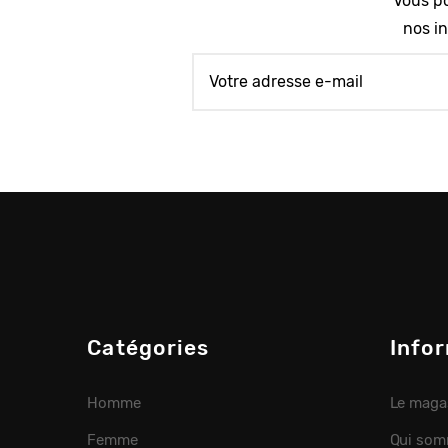
Vous po
nos in
Catégories
Info
Homme
Le maga
Femme
Qui som