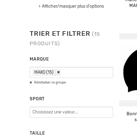
MAK
Afficher/masquer plus d'options
TRIER ET FILTRER
(15
PRODUITS)
MARQUE
MAKO (15)
×
Réinitialiser ce groupe
SPORT
Bonn
s
TAILLE