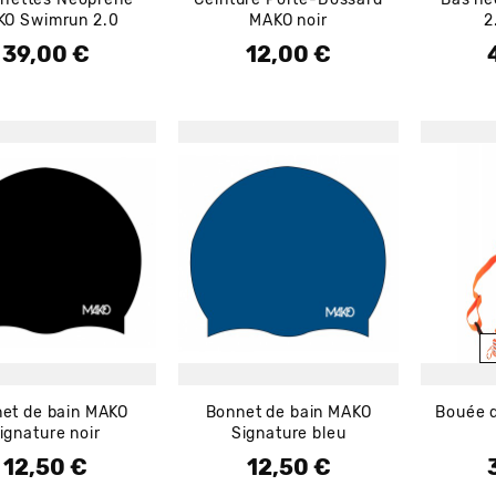
O Swimrun 2.0
MAKO noir
2
39,00 €
12,00 €
Prix
Prix
P
et de bain MAKO
Bonnet de bain MAKO
Bouée 
ignature noir
Signature bleu
12,50 €
12,50 €
Prix
Prix
P