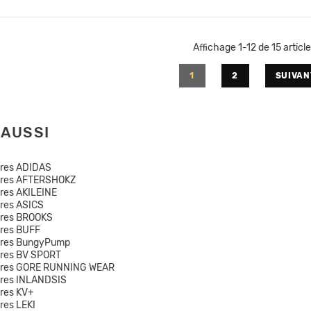
Affichage 1-12 de 15 article
1
2
SUIVAN
 AUSSI
ires ADIDAS
ires AFTERSHOKZ
res AKILEINE
res ASICS
ires BROOKS
res BUFF
ires BungyPump
res BV SPORT
ires GORE RUNNING WEAR
ires INLANDSIS
res KV+
res LEKI