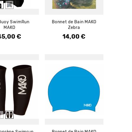
 Buoy SwimRun
Bonnet de Bain MAKO
MAKO
Zebra
45,00 €
14,00 €
rix
Prix
oprène Swimrun
Bonnet de Bain MAKO