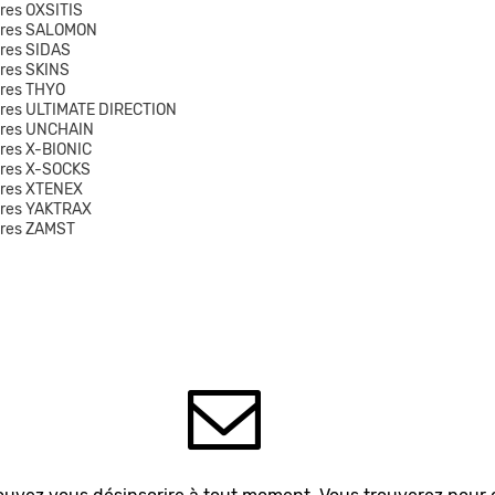
res OXSITIS
ires SALOMON
res SIDAS
res SKINS
res THYO
res ULTIMATE DIRECTION
ires UNCHAIN
res X-BIONIC
ires X-SOCKS
ires XTENEX
ires YAKTRAX
ires ZAMST