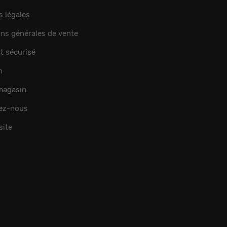
s légales
ons générales de vente
t sécurisé
n
 magasin
ez-nous
site