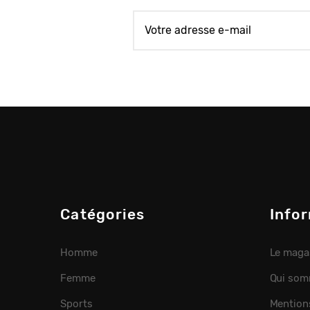
Catégories
Info
Homme
Le maga
Femme
Qui som
Sports
Mention