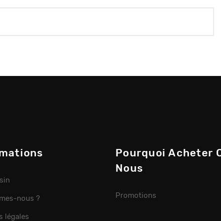
rmations
Pourquoi Acheter 
Nous
sin
Promotions
mes-nous ?
s légales