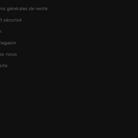
ons générales de vente
t sécurisé
n
 magasin
ez-nous
site