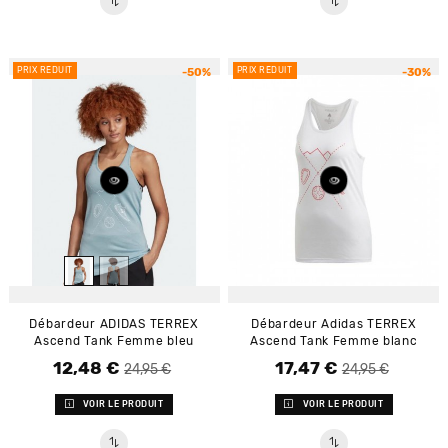
PRIX RÉDUIT
PRIX RÉDUIT
-50%
-30%
Débardeur ADIDAS TERREX
Débardeur Adidas TERREX
Ascend Tank Femme bleu
Ascend Tank Femme blanc
12,48 €
17,47 €
Prix de base
Prix
Prix de base
Prix
24,95 €
24,95 €
VOIR LE PRODUIT
VOIR LE PRODUIT