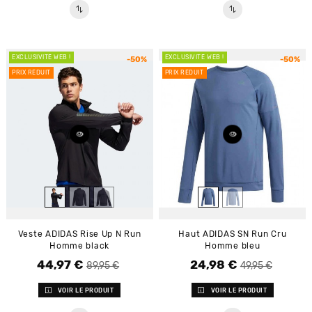
EXCLUSIVITÉ WEB !
EXCLUSIVITÉ WEB !
-50%
-50%
PRIX RÉDUIT
PRIX RÉDUIT
Veste ADIDAS Rise Up N Run
Haut ADIDAS SN Run Cru
Homme black
Homme bleu
44,97 €
24,98 €
Prix de base
Prix
Prix de base
Prix
89,95 €
49,95 €
VOIR LE PRODUIT
VOIR LE PRODUIT