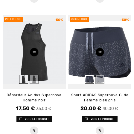
PRIX RÉDUIT
PRIX RÉDUIT
-50%
-50%
Débardeur Adidas Supernova
Short ADIDAS Supernova Glide
Homme noir
Femme bleu gris
17,50 €
20,00 €
Prix de base
Prix
Prix de base
Prix
35,00 €
40,00 €
VOIR LE PRODUIT
VOIR LE PRODUIT