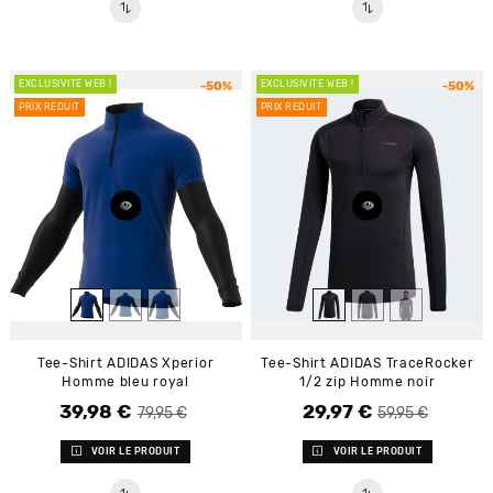
EXCLUSIVITÉ WEB !
EXCLUSIVITÉ WEB !
-50%
-50%
PRIX RÉDUIT
PRIX RÉDUIT
Tee-Shirt ADIDAS Xperior
Tee-Shirt ADIDAS TraceRocker
Homme bleu royal
1/2 zip Homme noir
39,98 €
29,97 €
Prix de base
Prix
Prix de base
Prix
79,95 €
59,95 €
VOIR LE PRODUIT
VOIR LE PRODUIT