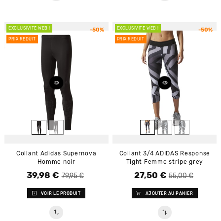
EXCLUSIVITÉ WEB !
EXCLUSIVITÉ WEB !
-50%
-50%
PRIX RÉDUIT
PRIX RÉDUIT
Collant Adidas Supernova
Collant 3/4 ADIDAS Response
Homme noir
Tight Femme stripe grey
39,98 €
27,50 €
Prix de base
Prix
Prix de base
Prix
79,95 €
55,00 €
VOIR LE PRODUIT
AJOUTER AU PANIER