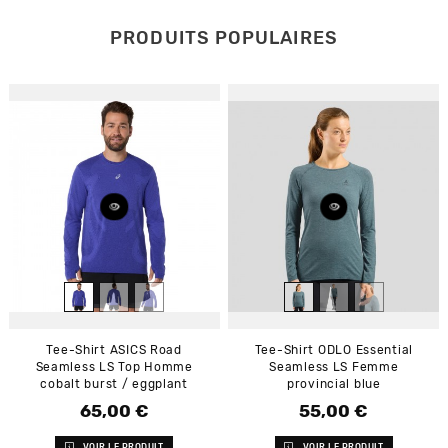
PRODUITS POPULAIRES
Tee-Shirt ASICS Road
Tee-Shirt ODLO Essential
Seamless LS Top Homme
Seamless LS Femme
cobalt burst / eggplant
provincial blue
65,00 €
55,00 €
Prix
Prix
VOIR LE PRODUIT
VOIR LE PRODUIT