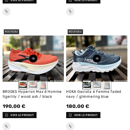
VOIR LE PRODUIT
VOIR LE PRODUIT
NOUVEAU
NOUVEAU
BROOKS Hyperion Max 4 Homme
HOKA Gaviota 6 Femme faded
tigerlily / wood ash / black
navy / glimmering blue
190,00 €
180,00 €
Prix
Prix
VOIR LE PRODUIT
VOIR LE PRODUIT