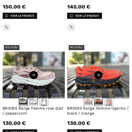
150,00 €
145,00 €
Prix
Prix
VOIR LE PRODUIT
VOIR LE PRODUIT
NOUVEAU
NOUVEAU
BROOKS Range Femme rose dust
BROOKS Range Homme tigerlily /
/ peppercorn
black / orange
130,00 €
130,00 €
Prix
Prix