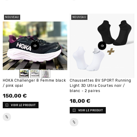
NOUVEAU
NOUVEAU
HOKA Challenger 8 Femme black
Chaussettes BV SPORT Running
/ pink opal
Light 3D Ultra Courtes noir /
blanc - 2 paires
150,00 €
Prix
18,00 €
Prix
VOIR LE PRODUIT
VOIR LE PRODUIT