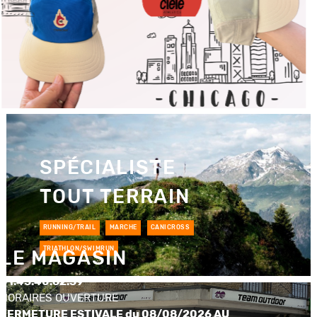
SPÉCIALISTE
TOUT TERRAIN
RUNNING/TRAIL
MARCHE
CANICROSS
TRIATHLON/SWIMRUN
LE MAGASIN
01.43.40.62.39
HORAIRES OUVERTURE
FERMETURE ESTIVALE du 08/08/2026 AU