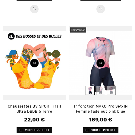
NOUVEAU
Chaussettes BV SPORT Trail
Trifonction MAKO Pro Set-IN
Ultra DBDB 5 Terre
Femme fade out pink blue
22,00 €
189,00 €
Prix
Prix
VOIR LE PRODUIT
VOIR LE PRODUIT