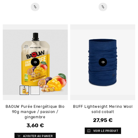
BAOUW Purée Energétique Bio
BUFF Lightweight Merino Wool
90g mangue / passion /
solid cobalt
gingembre
27,95 €
Prix
3,60 €
Prix
VOIR LE PRODUIT
AJOUTER AU PANIER