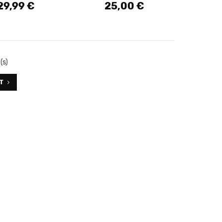
29,99 €
25,00 €
rix
Prix
(s)
T