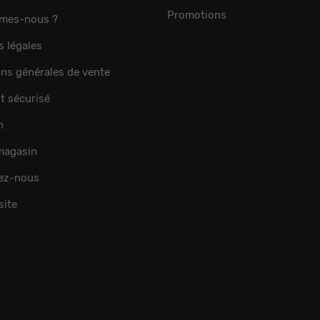
Promotions
mes-nous ?
s légales
ons générales de vente
t sécurisé
n
 magasin
ez-nous
site