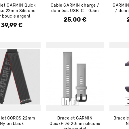
let GARMIN Quick
Cable GARMIN charge /
GARMIN 
se 22mm Silicone
données USB-C - 0.5m
/ donn
r boucle argent
25,00 €
Prix
P
39,99 €
Prix
elet COROS 22mm
Bracelet GARMIN
Bracele
Nylon black
QuickFit® 20mm silicone
N