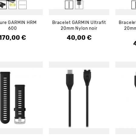
ture GARMIN HRM
Bracelet GARMIN Ultrafit
Bracele
600
20mm Nylon noir
20mm
170,00 €
40,00 €
Prix
Prix
P