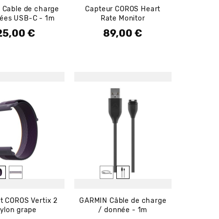
Cable de charge
Capteur COROS Heart
ées USB-C - 1m
Rate Monitor
25,00 €
89,00 €
rix
Prix
t COROS Vertix 2
GARMIN Câble de charge
ylon grape
/ donnée - 1m