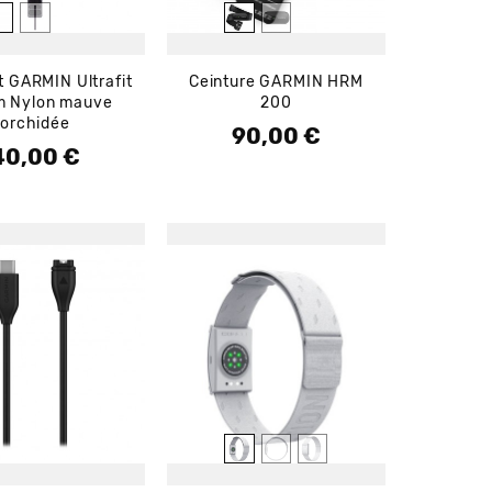
t GARMIN Ultrafit
Ceinture GARMIN HRM
 Nylon mauve
200
orchidée
90,00 €
Prix
40,00 €
rix