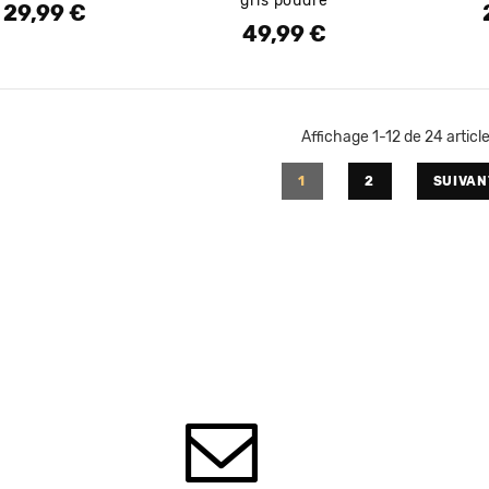
gris poudré
29,99 €
Prix
P
49,99 €
Prix
Affichage 1-12 de 24 article
1
2
SUIVAN