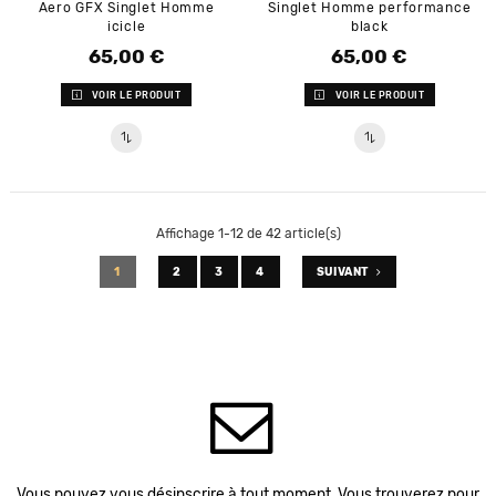
Aero GFX Singlet Homme
Singlet Homme performance
icicle
black
65,00 €
65,00 €
Prix
Prix
VOIR LE PRODUIT
VOIR LE PRODUIT
Affichage 1-12 de 42 article(s)
1
2
3
4
SUIVANT
Vous pouvez vous désinscrire à tout moment. Vous trouverez pour