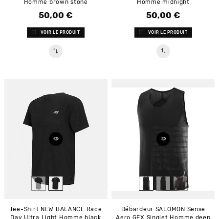
Homme brown stone
Homme midnight
50,00 €
50,00 €
Prix
Prix
VOIR LE PRODUIT
VOIR LE PRODUIT
Tee-Shirt NEW BALANCE Race
Débardeur SALOMON Sense
Day Ultra Light Homme black
Aero GFX Singlet Homme deep