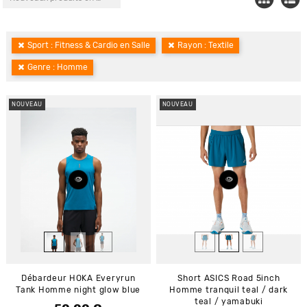
Sport : Fitness & Cardio en Salle
Rayon : Textile
Genre : Homme
NOUVEAU
NOUVEAU
Débardeur HOKA Everyrun
Short ASICS Road 5inch
Tank Homme night glow blue
Homme tranquil teal / dark
teal / yamabuki