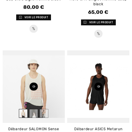
black
80,00 €
Prix
65,00 €
Prix
VOIR LE PRODUIT
VOIR LE PRODUIT
Débardeur SALOMON Sense
Débardeur ASICS Metarun