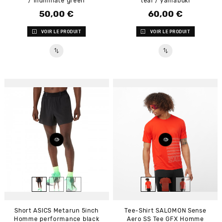
/ illuminate green
teal / yamabuki
50,00 €
60,00 €
Prix
Prix
VOIR LE PRODUIT
VOIR LE PRODUIT
Short ASICS Metarun 5inch
Tee-Shirt SALOMON Sense
Homme performance black
Aero SS Tee GFX Homme