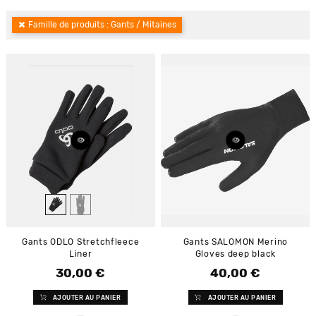
Famille de produits : Gants / Mitaines
Gants ODLO Stretchfleece
Gants SALOMON Merino
Liner
Gloves deep black
30,00 €
40,00 €
Prix
Prix
AJOUTER AU PANIER
AJOUTER AU PANIER