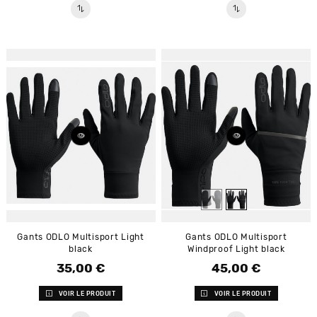
Gants ODLO Multisport Light
Gants ODLO Multisport
black
Windproof Light black
35,00 €
45,00 €
Prix
Prix
VOIR LE PRODUIT
VOIR LE PRODUIT