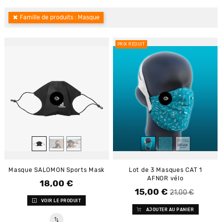
Famille de produits : Masque
PRIX RÉDUIT
Masque SALOMON Sports Mask
Lot de 3 Masques CAT 1
AFNOR vélo
18,00 €
Prix
15,00 €
Prix de base
Prix
21,00 €
VOIR LE PRODUIT
AJOUTER AU PANIER