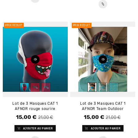
PRIX RÉDUIT
PRIX RÉDUIT
Lot de 3 Masques CAT 1
Lot de 3 Masques CAT 1
AFNOR rouge sourire
AFNOR Team Outdoor
15,00 €
15,00 €
Prix de base
Prix
Prix de base
Prix
21,00 €
21,00 €
AJOUTER AU PANIER
AJOUTER AU PANIER