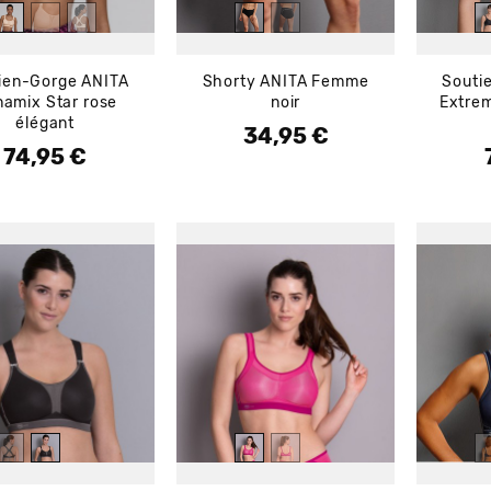
ien-Gorge ANITA
Shorty ANITA Femme
Souti
amix Star rose
noir
Extrem
élégant
34,95 €
Prix
74,95 €
Prix
P