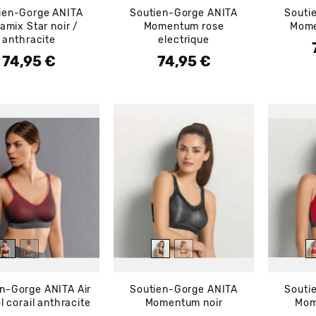
ien-Gorge ANITA
Soutien-Gorge ANITA
Souti
amix Star noir /
Momentum rose
Mome
anthracite
electrique
P
74,95 €
74,95 €
Prix
Prix
n-Gorge ANITA Air
Soutien-Gorge ANITA
Souti
l corail anthracite
Momentum noir
Mom