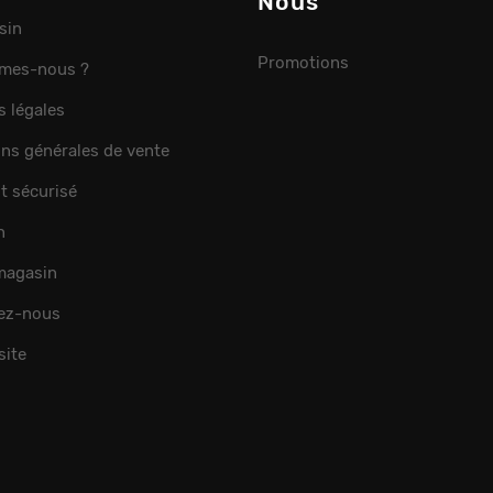
Nous
sin
Promotions
mes-nous ?
s légales
ons générales de vente
t sécurisé
n
 magasin
ez-nous
site