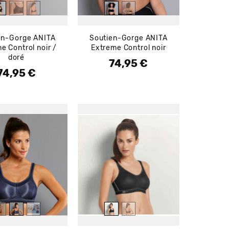
en-Gorge ANITA
Soutien-Gorge ANITA
e Control noir /
Extreme Control noir
doré
74,95 €
Prix
74,95 €
rix