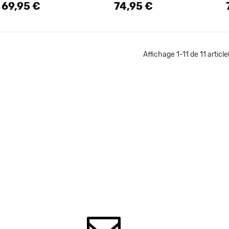
69,95 €
74,95 €
Prix
Prix
P
Affichage 1-11 de 11 article