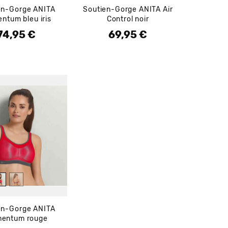
en-Gorge ANITA
Soutien-Gorge ANITA Air
ntum bleu iris
Control noir
74,95 €
69,95 €
rix
Prix
en-Gorge ANITA
entum rouge