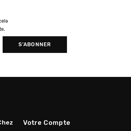
cela
te.
Chez
Votre Compte