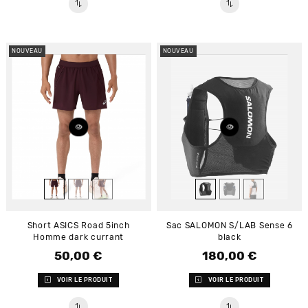
NOUVEAU
NOUVEAU
Short ASICS Road 5inch
Sac SALOMON S/LAB Sense 6
Homme dark currant
black
50,00 €
180,00 €
Prix
Prix
VOIR LE PRODUIT
VOIR LE PRODUIT