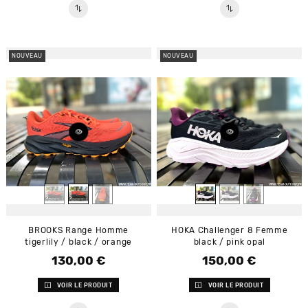
NOUVEAU
NOUVEAU
BROOKS Range Homme
HOKA Challenger 8 Femme
tigerlily / black / orange
black / pink opal
130,00 €
150,00 €
Prix
Prix
VOIR LE PRODUIT
VOIR LE PRODUIT