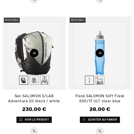
NOUVEAU
NOUVEAU
Sac SALOMON S/LAB
Flask SALOMON Soft Flask
Adventure 20 black / white
500/17 ULT clear blue
230,00 €
28,00 €
Prix
Prix
VOIR LE PRODUIT
AJOUTER AU PANIER