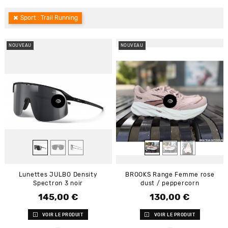
Sport : Trail Running
NOUVEAU
NOUVEAU
Lunettes JULBO Density
BROOKS Range Femme rose
Spectron 3 noir
dust / peppercorn
145,00 €
130,00 €
Prix
Prix
VOIR LE PRODUIT
VOIR LE PRODUIT