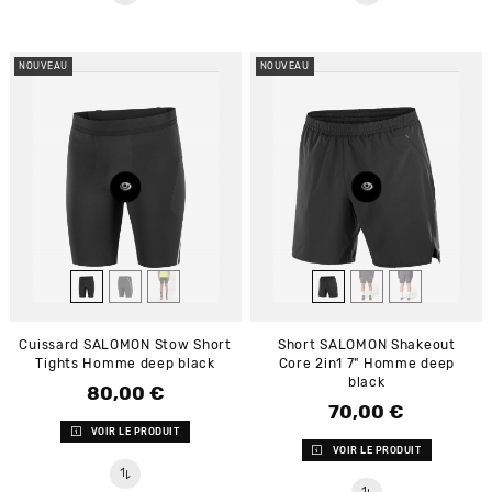
NOUVEAU
NOUVEAU
Cuissard SALOMON Stow Short
Short SALOMON Shakeout
Tights Homme deep black
Core 2in1 7" Homme deep
black
80,00 €
Prix
70,00 €
Prix
VOIR LE PRODUIT
VOIR LE PRODUIT