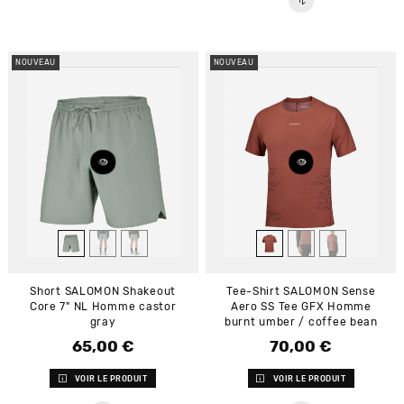
NOUVEAU
NOUVEAU
Short SALOMON Shakeout
Tee-Shirt SALOMON Sense
Core 7" NL Homme castor
Aero SS Tee GFX Homme
gray
burnt umber / coffee bean
65,00 €
70,00 €
Prix
Prix
VOIR LE PRODUIT
VOIR LE PRODUIT