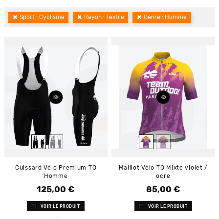
Sport : Cyclisme
Rayon : Textile
Genre : Homme
Cuissard Vélo Premium TO
Maillot Vélo TO Mixte violet /
Homme
ocre
125,00 €
85,00 €
Prix
Prix
VOIR LE PRODUIT
VOIR LE PRODUIT