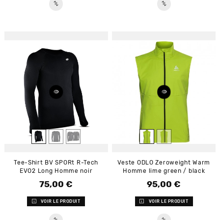
Tee-Shirt BV SPORt R-Tech
Veste ODLO Zeroweight Warm
EVO2 Long Homme noir
Homme lime green / black
75,00 €
95,00 €
Prix
Prix
VOIR LE PRODUIT
VOIR LE PRODUIT