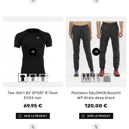
Tee-Shirt BV SPORT R-Tech
Pantalon SALOMON Bonatti
EVO2 noir
WP Mixte deep black
69,95 €
120,00 €
Prix
Prix
VOIR LE PRODUIT
VOIR LE PRODUIT