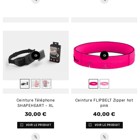
Ceinture Téléphone
Ceinture FLIPBELT Zipper hot
SHAPEHEART - XL
pink
30,00 €
40,00 €
Prix
Prix
VOIR LE PRODUIT
VOIR LE PRODUIT