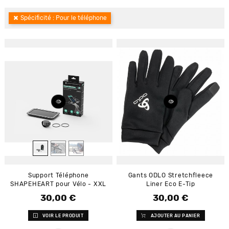
Spécificité : Pour le téléphone
Support Téléphone
Gants ODLO Stretchfleece
SHAPEHEART pour Vélo - XXL
Liner Eco E-Tip
30,00 €
30,00 €
Prix
Prix
VOIR LE PRODUIT
AJOUTER AU PANIER