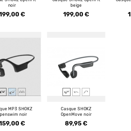
noir
beige
199,00 €
199,00 €
1
Prix
Prix
P
que MP3 SHOKZ
Casque SHOKZ
penswim noir
OpenMove noir
159,00 €
89,95 €
Prix
Prix