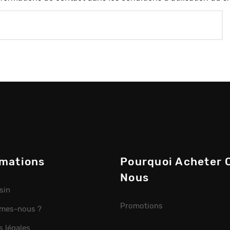
rmations
Pourquoi Acheter 
Nous
sin
Promotions
mes-nous ?
s légales