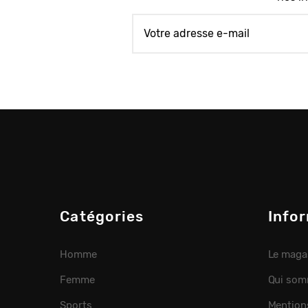
Catégories
Info
Homme
Le maga
Femme
Qui som
Sports
Mention