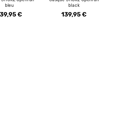
bleu
black
39,95 €
139,95 €
rix
Prix