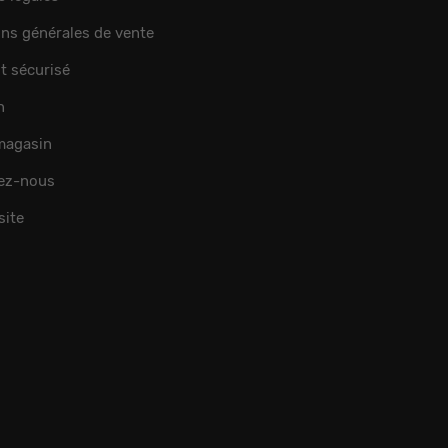
ons générales de vente
t sécurisé
n
 magasin
ez-nous
site