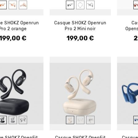
e SHOKZ Openrun
Casque SHOKZ Openrun
Ca
Pro 2 orange
Pro 2 Mini noir
Opens
199,00 €
199,00 €
2
Prix
Prix
Pr
ue SHOKZ OpenFit
Casque SHOKZ OpenFit
Casque