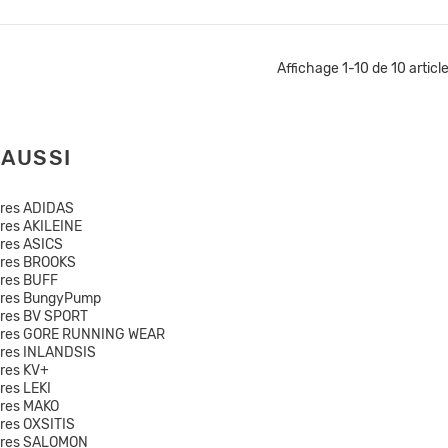
Affichage 1-10 de 10 article
 AUSSI
ires ADIDAS
res AKILEINE
res ASICS
ires BROOKS
res BUFF
ires BungyPump
res BV SPORT
ires GORE RUNNING WEAR
ires INLANDSIS
res KV+
res LEKI
res MAKO
res OXSITIS
ires SALOMON