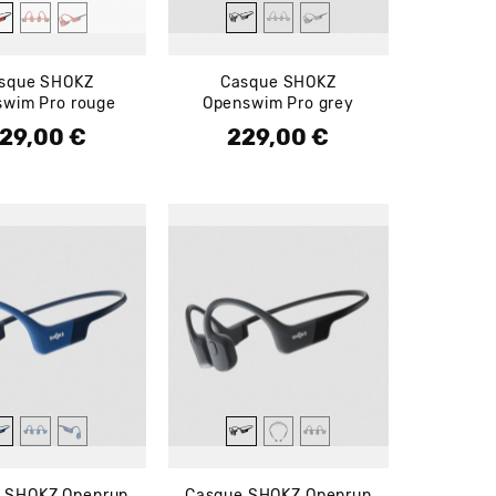
sque SHOKZ
Casque SHOKZ
wim Pro rouge
Openswim Pro grey
29,00 €
229,00 €
ix
Prix
 SHOKZ Openrun
Casque SHOKZ Openrun