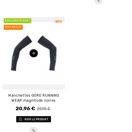
EXCLUSIVITÉ WEB !
-30%
PRIX RÉDUIT
Manchettes GORE RUNNING
WEAR magnitude noires
20,96 €
Prix de base
Prix
29,95 €
VOIR LE PRODUIT