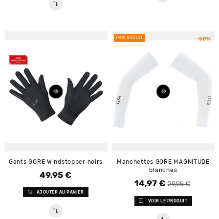
PRIX RÉDUIT
-50%
Gants GORE Windstopper noirs
Manchettes GORE MAGNITUDE
blanches
49,95 €
Prix
14,97 €
Prix de base
Prix
29,95 €
AJOUTER AU PANIER
VOIR LE PRODUIT