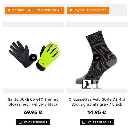
Marque : GORE RUNNING WEAR
Rayon : Accessoires
Gants GORE C5 GTX Thermo
Chaussettes Vélo GORE C3 Mid
Gloves neon yellow / black
Socks graphite gray / black
69,95 €
14,95 €
Prix
Prix
VOIR LE PRODUIT
VOIR LE PRODUIT