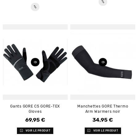
Gants GORE C5 GORE-TEX
Manchettes GORE Thermo
Gloves
Arm Warmers noir
69,95 €
34,95 €
Prix
Prix
VOIR LE PRODUIT
VOIR LE PRODUIT