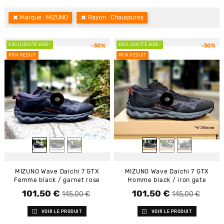
Marque : MIZUNO
Rayon : Chaussures
EXCLUSIVITÉ WEB !
EXCLUSIVITÉ WEB !
-30%
-30%
PRIX RÉDUIT
PRIX RÉDUIT
MIZUNO Wave Daichi 7 GTX
MIZUNO Wave Daichi 7 GTX
Femme black / garnet rose
Homme black / iron gate
101,50 €
101,50 €
Prix de base
Prix
Prix de base
Prix
145,00 €
145,00 €
VOIR LE PRODUIT
VOIR LE PRODUIT