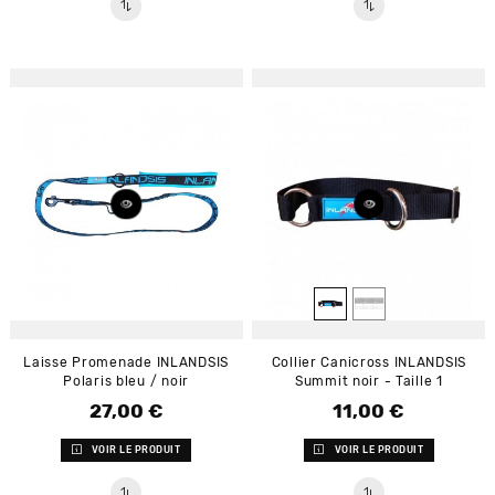
Laisse Promenade INLANDSIS
Collier Canicross INLANDSIS
Polaris bleu / noir
Summit noir - Taille 1
27,00 €
11,00 €
Prix
Prix
VOIR LE PRODUIT
VOIR LE PRODUIT