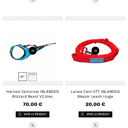
Harnais Canicross INLANDSIS
Laisse Cani-VTT INLANDSIS
Blizzard Beast V2 bleu
Bikejor Leash rouge
70,00 €
20,00 €
Prix
Prix
VOIR LE PRODUIT
VOIR LE PRODUIT