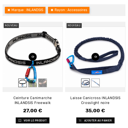
Marque : INLANDSIS
Rayon : Accessoires
NOUVEAU
NOUVEAU
Ceinture Canimarche
Laisse Canicross INLANDSIS
INLANDSIS Freewalk
Crosslight noire
27,00 €
35,00 €
Prix
Prix
VOIR LE PRODUIT
AJOUTER AU PANIER