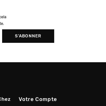
cela
te.
Chez
Votre Compte