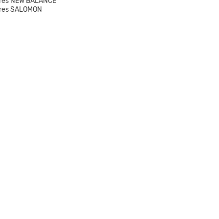
res NEW BALANCE
res SALOMON