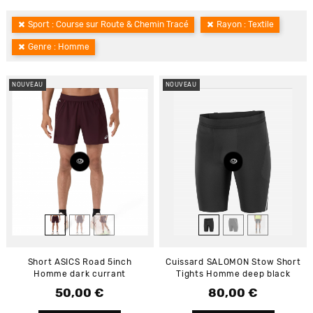
Sport : Course sur Route & Chemin Tracé
Rayon : Textile
Genre : Homme
NOUVEAU
NOUVEAU
Short ASICS Road 5inch
Cuissard SALOMON Stow Short
Homme dark currant
Tights Homme deep black
50,00 €
80,00 €
Prix
Prix