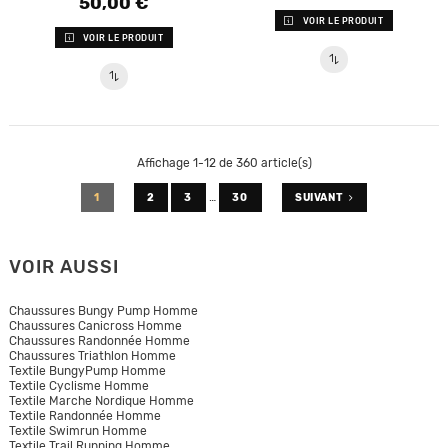
50,00 €
Prix
VOIR LE PRODUIT
VOIR LE PRODUIT
Affichage 1-12 de 360 article(s)
…
1
2
3
30
SUIVANT
VOIR AUSSI
Chaussures Bungy Pump Homme
Chaussures Canicross Homme
Chaussures Randonnée Homme
Chaussures Triathlon Homme
Textile BungyPump Homme
Textile Cyclisme Homme
Textile Marche Nordique Homme
Textile Randonnée Homme
Textile Swimrun Homme
Textile Trail Running Homme