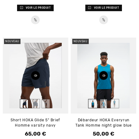
VOIR LE PRODUIT
VOIR LE PRODUIT
NOUVEAU
NOUVEAU
Short HOKA Glide 5" Brief
Débardeur HOKA Everyrun
Homme varsity navy
Tank Homme night glow blue
65,00 €
50,00 €
Prix
Prix