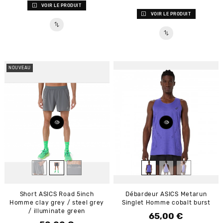
VOIR LE PRODUIT
VOIR LE PRODUIT
NOUVEAU
Short ASICS Road 5inch
Débardeur ASICS Metarun
Homme clay grey / steel grey
Singlet Homme cobalt burst
/ illuminate green
65,00 €
Prix