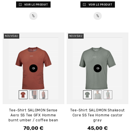
VOIR LE PRODUIT
VOIR LE PRODUIT
NOUVEAU
NOUVEAU
Tee-Shirt SALOMON Sense
Tee-Shirt SALOMON Shakeout
Aero SS Tee GFX Homme
Core SS Tee Homme castor
burnt umber / coffee bean
gray
70,00 €
45,00 €
Prix
Prix