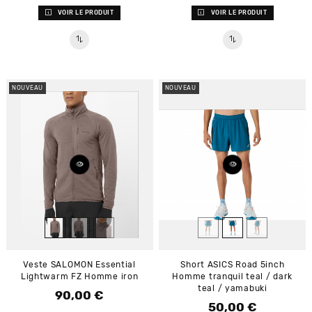
VOIR LE PRODUIT
VOIR LE PRODUIT
NOUVEAU
NOUVEAU
Veste SALOMON Essential
Short ASICS Road 5inch
Lightwarm FZ Homme iron
Homme tranquil teal / dark
teal / yamabuki
90,00 €
Prix
50,00 €
Prix