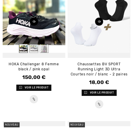
HOKA Challenger 8 Femme
Chaussettes BV SPORT
black / pink opal
Running Light 3D Ultra
Courtes noir / blanc - 2 paires
150,00 €
Prix
18,00 €
Prix
VOIR LE PRODUIT
VOIR LE PRODUIT
NOUVEAU
NOUVEAU