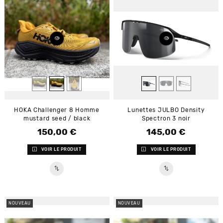
HOKA Challenger 8 Homme
Lunettes JULBO Density
mustard seed / black
Spectron 3 noir
150,00 €
145,00 €
Prix
Prix
VOIR LE PRODUIT
VOIR LE PRODUIT
NOUVEAU
NOUVEAU