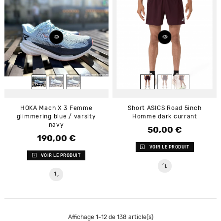
HOKA Mach X 3 Femme
Short ASICS Road 5inch
glimmering blue / varsity
Homme dark currant
navy
50,00 €
Prix
190,00 €
Prix
VOIR LE PRODUIT
VOIR LE PRODUIT
Affichage 1-12 de 138 article(s)