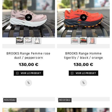
BROOKS Range Femme rose
BROOKS Range Homme
dust / peppercorn
tigerlily / black / orange
130,00 €
130,00 €
Prix
Prix
VOIR LE PRODUIT
VOIR LE PRODUIT
NOUVEAU
NOUVEAU