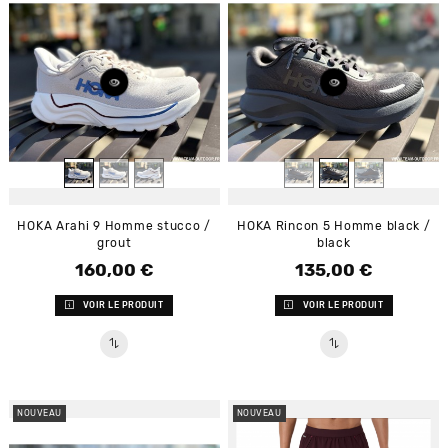
HOKA Arahi 9 Homme stucco /
HOKA Rincon 5 Homme black /
grout
black
160,00 €
135,00 €
Prix
Prix
VOIR LE PRODUIT
VOIR LE PRODUIT
NOUVEAU
NOUVEAU