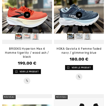
BROOKS Hyperion Max 4
HOKA Gaviota 6 Femme faded
Homme tigerlily / wood ash /
navy / glimmering blue
black
180,00 €
Prix
190,00 €
Prix
VOIR LE PRODUIT
VOIR LE PRODUIT
NOUVEAU
NOUVEAU