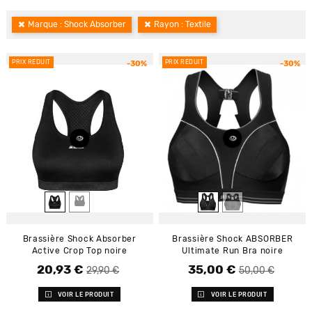
Marque : Shock Absorber
Rayon : Textile
PRIX RÉDUIT
PRIX RÉDUIT
-30%
-30%
Brassière Shock Absorber
Brassière Shock ABSORBER
Active Crop Top noire
Ultimate Run Bra noire
20,93 €
35,00 €
Prix de base
Prix
Prix de base
Prix
29,90 €
50,00 €
VOIR LE PRODUIT
VOIR LE PRODUIT