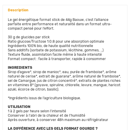
Description
Le gel énergétique format stick de 44g Baouw, c’est l’alliance
parfaite entre performance et naturalité dans un format ultra-
compact pensé pour l’effort.
30 g de glucides par stick
Ratio glucose/fructose 1:0.8 pour une absorption optimale
Ingrédients 100% bio, de haute qualité nutritionnelle
Sans additifs (sorbate de potassium, lécithine, gommes, …)
Texture fluide, assimilation facile même à haute intensité
Format compact : facile à transporter, rapide à consommer
INGREDIENTS
Sirop d’agave*, sirop de manioc*, eau, purée de framboise*, arôme
naturel de cerise*, extrait de guarana*, arôme naturel de framboise*,
sel de Camargue, jus de citron concentré*, extraits de plantes riches
en vitamines B* (goyave, spiruline, chlorelle, levure, mangue, haricot
azuki, écorce de citron, basilic).
*Ingrédients issus de l’agriculture biologique.
UTILISATION
1 à 2 gels par heure selon l'intensité
Conserver à l'abri de la chaleur et de l'humidité
Après ouverture, à conserver 48h maximum au réfrigérateur
LA DIFFÉRENCE AVEC LES GELS FORMAT GOURDE ?