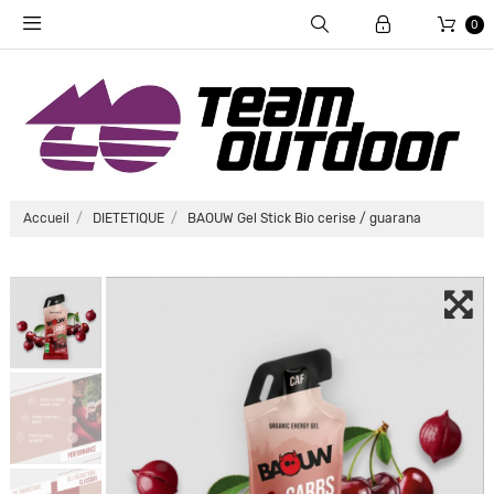
0
Accueil
DIETETIQUE
BAOUW Gel Stick Bio cerise / guarana