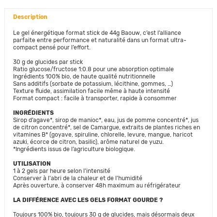
Description
Le gel énergétique format stick de 44g Baouw, c’est l’alliance
parfaite entre performance et naturalité dans un format ultra-
compact pensé pour l’effort.
30 g de glucides par stick
Ratio glucose/fructose 1:0.8 pour une absorption optimale
Ingrédients 100% bio, de haute qualité nutritionnelle
Sans additifs (sorbate de potassium, lécithine, gommes, …)
Texture fluide, assimilation facile même à haute intensité
Format compact : facile à transporter, rapide à consommer
INGRÉDIENTS
Sirop d’agave*, sirop de manioc*, eau, jus de pomme concentré*, jus
de citron concentré*, sel de Camargue, extraits de plantes riches en
vitamines B* (goyave, spiruline, chlorelle, levure, mangue, haricot
azuki, écorce de citron, basilic), arôme naturel de yuzu.
*Ingrédients issus de l’agriculture biologique.
UTILISATION
1 à 2 gels par heure selon l'intensité
Conserver à l'abri de la chaleur et de l'humidité
Après ouverture, à conserver 48h maximum au réfrigérateur
LA DIFFÉRENCE AVEC LES GELS FORMAT GOURDE ?
Toujours 100% bio, toujours 30 g de glucides, mais désormais deux