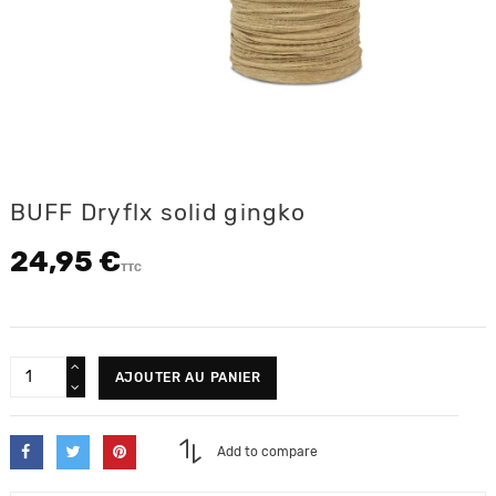
BUFF Dryflx solid gingko
24,95 €
TTC
AJOUTER AU PANIER
Add to compare