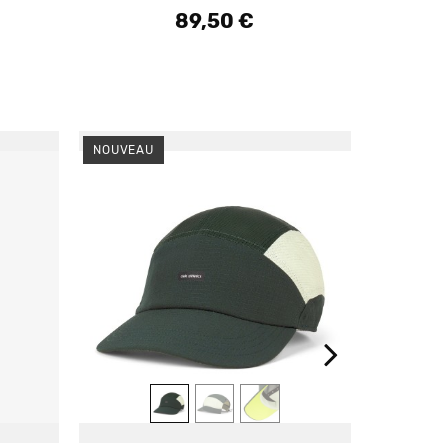
89,50 €
Prix
NOUVEAU