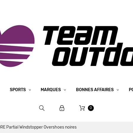
SPORTS
MARQUES
BONNES AFFAIRES
P
0
E Partial Windstopper Overshoes noires