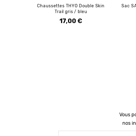
Chaussettes THYO Double Skin
Sac SA
Trail gris / bleu
17,00 €
Prix
Vous po
nos in