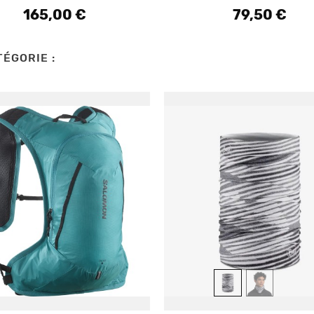
165,00 €
79,50 €
Prix
Prix
ÉGORIE :