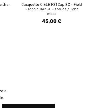
either
Casquette CIELE FSTCap SC - Field
Laiss
- Iconic Bar SL - spruce / light
moss
45,00 €
Prix
cela
te.