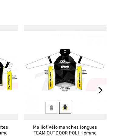
rtes
Maillot Vélo manches longues
Gants G
mme
TEAM OUTDOOR POLI Homme