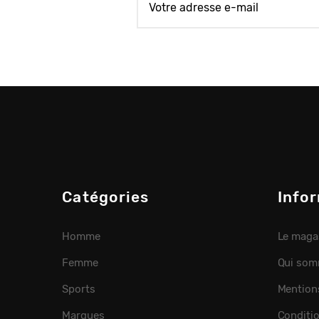
Catégories
Info
Homme
Le maga
Femme
Qui som
Sports
Mention
Marques
Conditi