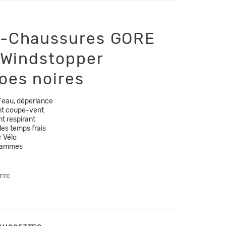
-Chaussures GORE
l Windstopper
oes noires
l'eau, déperlance
nt coupe-vent
t respirant
les temps frais
r Vélo
grammes
TTC