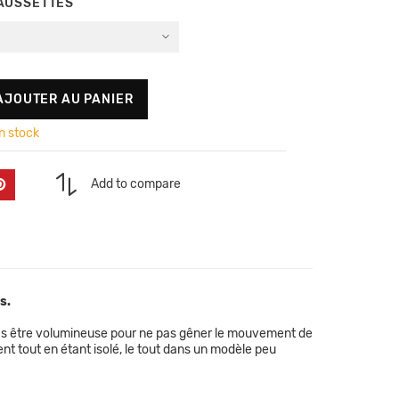
AUSSETTES
AJOUTER AU PANIER
en stock
Add to compare
s.
t pas être volumineuse pour ne pas gêner le mouvement de
t tout en étant isolé, le tout dans un modèle peu