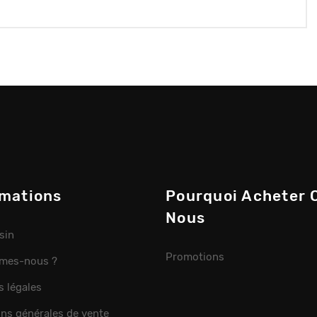
rmations
Pourquoi Acheter 
Nous
sin
Promotions
mes-nous ?
s légales
ons générales de vente