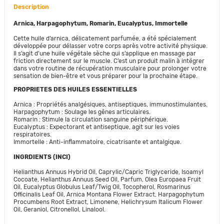
Description
Arnica, Harpagophytum, Romarin, Eucalyptus, Immortelle
Cette huile d’arnica, délicatement parfumée, a été spécialement
développée pour délasser votre corps après votre activité physique.
Il s’agit d’une huile végétale sèche qui s’applique en massage par
friction directement sur le muscle. C’est un produit malin à intégrer
dans votre routine de récupération musculaire pour prolonger votre
sensation de bien-être et vous préparer pour la prochaine étape.
PROPRIETES DES HUILES ESSENTIELLES
Arnica : Propriétés analgésiques, antiseptiques, immunostimulantes.
Harpagophytum : Soulage les gênes articulaires.
Romarin : Stimule la circulation sanguine périphérique.
Eucalyptus : Expectorant et antiseptique, agit sur les voies
respiratoires.
Immortelle : Anti-inflammatoire, cicatrisante et antalgique.
INGRDIENTS (INCI)
Helianthus Annuus Hybrid Oil, Caprylic/Capric Triglyceride, Isoamyl
Cocoate, Helianthus Annuus Seed Oil, Parfum, Olea Europaea Fruit
Oil, Eucalyptus Globulus Leaf/Twig Oil, Tocopherol, Rosmarinus
Officinalis Leaf Oil, Arnica Montana Flower Extract, Harpagophytum
Procumbens Root Extract, Limonene, Helichrysum Italicum Flower
Oil, Geraniol, Citronellol, Linalool.