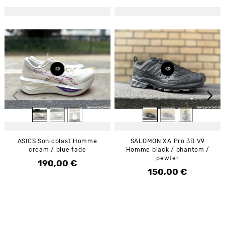
ASICS Sonicblast Homme
SALOMON XA Pro 3D V9
cream / blue fade
Homme black / phantom /
pewter
190,00 €
Prix
150,00 €
Prix