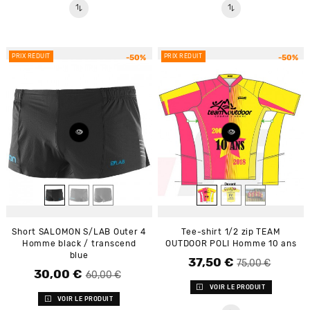
PRIX RÉDUIT
PRIX RÉDUIT
-50%
-50%
Short SALOMON S/LAB Outer 4
Tee-shirt 1/2 zip TEAM
Homme black / transcend
OUTDOOR POLI Homme 10 ans
blue
37,50 €
Prix de base
Prix
75,00 €
30,00 €
Prix de base
Prix
60,00 €
VOIR LE PRODUIT
VOIR LE PRODUIT