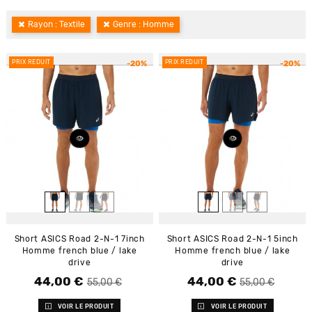
Rayon : Textile
Genre : Homme
PRIX RÉDUIT
PRIX RÉDUIT
-20%
-20%
Short ASICS Road 2-N-1 7inch
Short ASICS Road 2-N-1 5inch
Homme french blue / lake
Homme french blue / lake
drive
drive
44,00 €
44,00 €
Prix de base
Prix
Prix de base
Prix
55,00 €
55,00 €
VOIR LE PRODUIT
VOIR LE PRODUIT