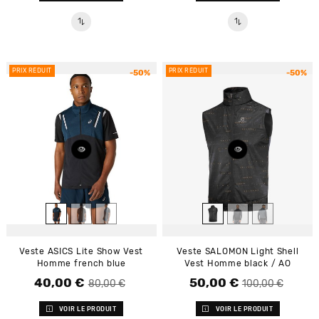
PRIX RÉDUIT
PRIX RÉDUIT
-50%
-50%
Veste ASICS Lite Show Vest
Veste SALOMON Light Shell
Homme french blue
Vest Homme black / AO
40,00 €
50,00 €
Prix de base
Prix
Prix de base
Prix
80,00 €
100,00 €
VOIR LE PRODUIT
VOIR LE PRODUIT