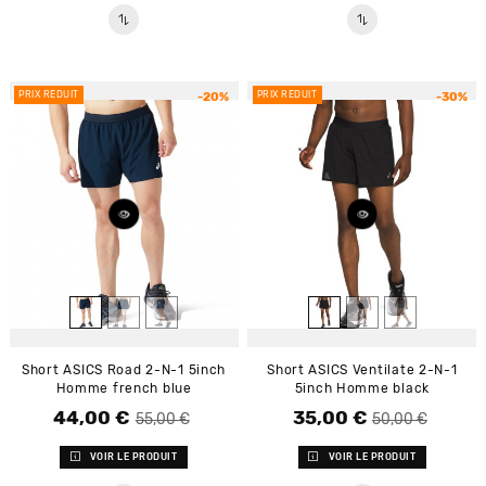
PRIX RÉDUIT
PRIX RÉDUIT
-20%
-30%
Short ASICS Road 2-N-1 5inch
Short ASICS Ventilate 2-N-1
Homme french blue
5inch Homme black
44,00 €
35,00 €
Prix de base
Prix
Prix de base
Prix
55,00 €
50,00 €
VOIR LE PRODUIT
VOIR LE PRODUIT