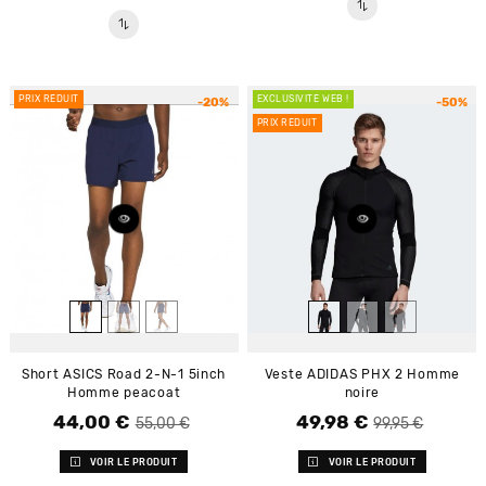
PRIX RÉDUIT
EXCLUSIVITÉ WEB !
-20%
-50%
PRIX RÉDUIT
Short ASICS Road 2-N-1 5inch
Veste ADIDAS PHX 2 Homme
Homme peacoat
noire
44,00 €
49,98 €
Prix de base
Prix
Prix de base
Prix
55,00 €
99,95 €
VOIR LE PRODUIT
VOIR LE PRODUIT