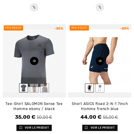
PRIX RÉDUIT
PRIX RÉDUIT
-30%
-20%
Tee-Shirt SALOMON Sense Tee
Short ASICS Road 2-N-1 7inch
Homme ebony / black
Homme french blue
35,00 €
44,00 €
Prix de base
Prix
Prix de base
Prix
50,00 €
55,00 €
VOIR LE PRODUIT
VOIR LE PRODUIT