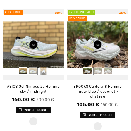
PRIX RÉDUIT
EXCLUSIVITÉ WEB !
-20%
-30%
PRIX RÉDUIT
ASICS Gel Nimbus 27 Homme
BROOKS Caldera 8 Femme
sky / midnight
misty blue / coconut /
chateau
160,00 €
Prix de base
Prix
200,00 €
105,00 €
Prix de base
Prix
150,00 €
VOIR LE PRODUIT
VOIR LE PRODUIT