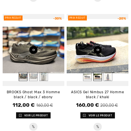
PRIX RÉDUIT
PRIX RÉDUIT
-30%
-20%
BROOKS Ghost Max 3 Homme
ASICS Gel Nimbus 27 Homme
black / black / ebony
black / khaki
112,00 €
160,00 €
Prix de base
Prix
Prix de base
Prix
160,00 €
200,00 €
VOIR LE PRODUIT
VOIR LE PRODUIT