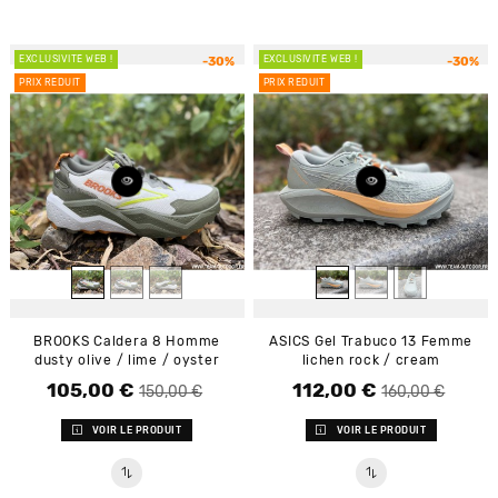
EXCLUSIVITÉ WEB !
EXCLUSIVITÉ WEB !
-30%
-30%
PRIX RÉDUIT
PRIX RÉDUIT
BROOKS Caldera 8 Homme
ASICS Gel Trabuco 13 Femme
dusty olive / lime / oyster
lichen rock / cream
105,00 €
112,00 €
Prix de base
Prix
Prix de base
Prix
150,00 €
160,00 €
VOIR LE PRODUIT
VOIR LE PRODUIT