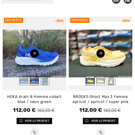
PRIX RÉDUIT
PRIX RÉDUIT
-30%
-30%
HOKA Arahi 8 Homme cobalt
BROOKS Ghost Max 3 Femme
blue / neon green
apricot / apricot / super pink
112,00 €
112,00 €
Prix de base
Prix
Prix de base
Prix
160,00 €
160,00 €
VOIR LE PRODUIT
VOIR LE PRODUIT