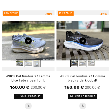
PRIX RÉDUIT
PRIX RÉDUIT
-20%
-20%
ASICS Gel Nimbus 27 Femme
ASICS Gel Nimbus 27 Homme
blue fade / pearl pink
black / dark cobalt
160,00 €
160,00 €
Prix de base
Prix
Prix de base
Prix
200,00 €
200,00 €
VOIR LE PRODUIT
VOIR LE PRODUIT