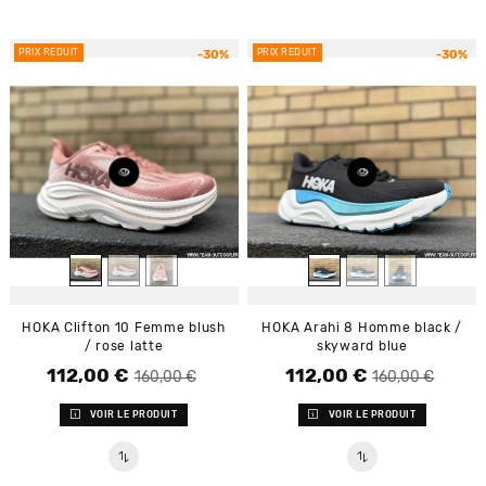
PRIX RÉDUIT
PRIX RÉDUIT
-30%
-30%
HOKA Clifton 10 Femme blush
HOKA Arahi 8 Homme black /
/ rose latte
skyward blue
112,00 €
112,00 €
Prix de base
Prix
Prix de base
Prix
160,00 €
160,00 €
VOIR LE PRODUIT
VOIR LE PRODUIT