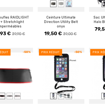
ufles RAIDLIGHT
Ceinture Ultimate
Sac Ul
+ Stretchlight
Direction Utility Belt
Halo B
mperméables
onyx
79,
Prix d
Prix
,93 €
19,50 €
 de base
Prix de base
Prix
39,90 €
39,00 €
-50%
-50%
ÉDUIT
PRIX RÉDUIT
PRIX RÉ