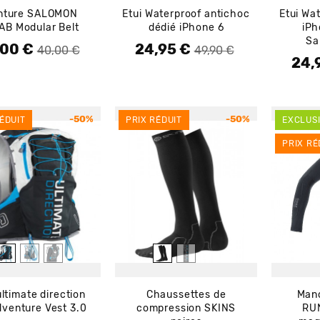
nture SALOMON
Etui Waterproof antichoc
Etui Wa
AB Modular Belt
dédié iPhone 6
iPh
Sa
,00 €
24,95 €
de base
Prix de base
Prix
40,00 €
49,90 €
24,
Prix 
Prix
-50%
-50%
ÉDUIT
PRIX RÉDUIT
EXCLUSI
PRIX RÉ
ltimate direction
Chaussettes de
Man
venture Vest 3.0
compression SKINS
RU