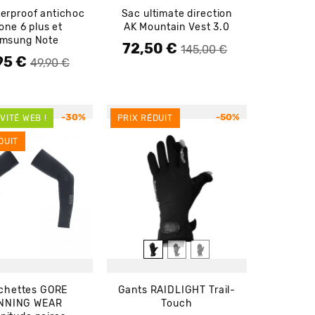
terproof antichoc
Sac ultimate direction
one 6 plus et
AK Mountain Vest 3.0
msung Note
72,50 €
Prix de base
Prix
145,00 €
95 €
de base
49,90 €
-30%
-50%
VITÉ WEB !
PRIX RÉDUIT
DUIT
chettes GORE
Gants RAIDLIGHT Trail-
NNING WEAR
Touch