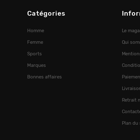
Catégories
Info
Homme
Le maga
Femme
Qui som
Sports
Mention
Marques
Conditi
Bonnes affaires
Paiemen
Livraiso
Retrait
Contact
Plan du 