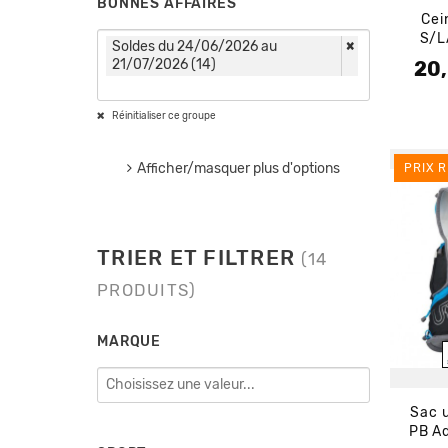
BONNES AFFAIRES
Cei
S/L
Soldes du 24/06/2026 au
×
21/07/2026 (14)
20
Prix 
Prix
Réinitialiser ce groupe
Afficher/masquer plus d'options
PRIX R
TRIER ET FILTRER
(14
PRODUITS)
MARQUE
Sac u
PB Ad