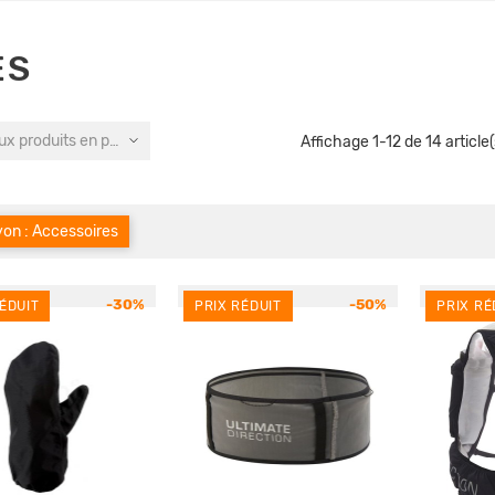
ES
x produits en premier
Affichage 1-12 de 14 article(
on : Accessoires
-30%
-50%
ÉDUIT
PRIX RÉDUIT
PRIX RÉ