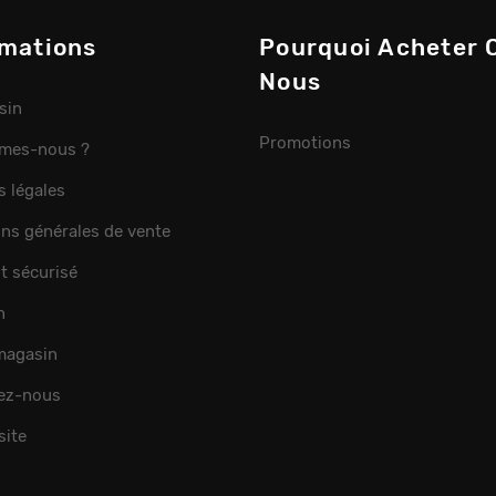
rmations
Pourquoi Acheter 
Nous
sin
Promotions
mes-nous ?
s légales
ons générales de vente
t sécurisé
n
 magasin
ez-nous
site