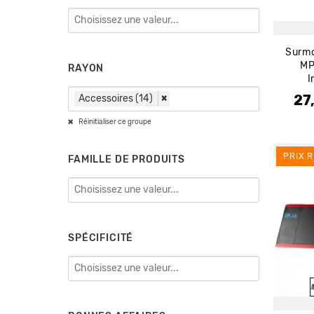
Surmo
MP
RAYON
I
27
Accessoires (14)
×
Prix
Prix
Réinitialiser ce groupe
PRIX R
FAMILLE DE PRODUITS
SPÉCIFICITÉ