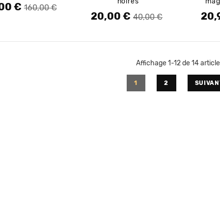
noires
mag
00 €
de base
160,00 €
20,00 €
20,
Prix de base
Prix
Prix 
Prix
40,00 €
Affichage 1-12 de 14 article
1
2
SUIVAN