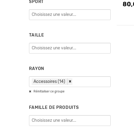
SPORT
80,
Prix 
Prix
TAILLE
RAYON
Accessoires (14)
×
Réinitialiser ce groupe
FAMILLE DE PRODUITS