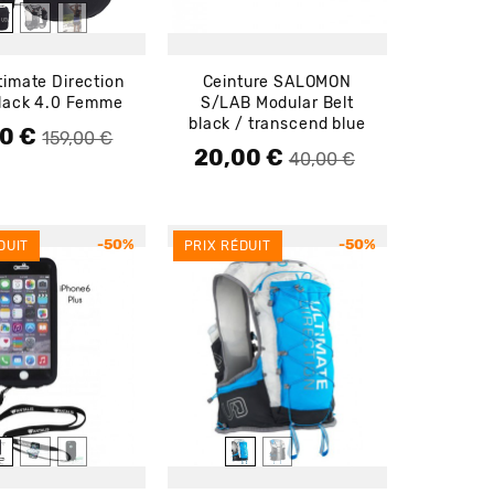
timate Direction
Ceinture SALOMON
lack 4.0 Femme
S/LAB Modular Belt
black / transcend blue
50 €
e base
159,00 €
20,00 €
Prix de base
Prix
40,00 €
-50%
-50%
DUIT
PRIX RÉDUIT