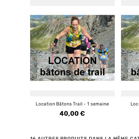
Location Bâtons Trail - 1 semaine
Loc
40,00 €
Prix
16 AUTRES PRODUITS DANS LA MÊME CAT