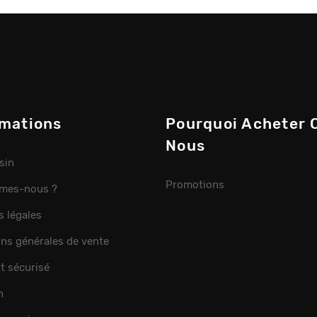
rmations
Pourquoi Acheter 
Nous
sin
Promotions
mes-nous ?
s légales
ons générales de vente
t sécurisé
n