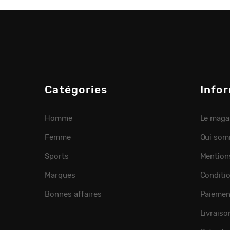
Catégories
Info
Homme
Le maga
Femme
Qui som
Sports
Mention
Marques
Conditi
Bonnes affaires
Paiemen
Livraiso