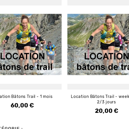
ation Bâtons Trail - 1 mois
Location Bâtons Trail - wee
2/3 jours
60,00 €
Prix
20,00 €
Prix
ÉGORIE :