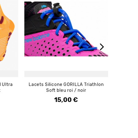
 Ultra
Lacets Silicone GORILLA Triathlon
BUFF Ori
x
Soft bleu roi / noir
15,00 €
Prix