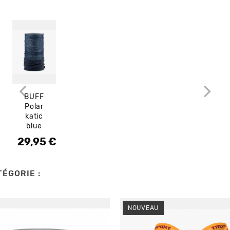
BUFF
Polar
katic
blue
29,95 €
Prix
ÉGORIE :
NOUVEAU