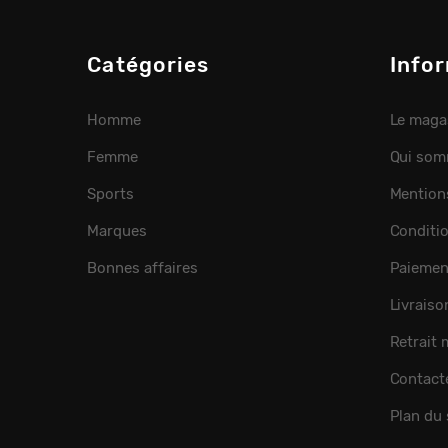
Catégories
Info
Homme
Le maga
Femme
Qui som
Sports
Mention
Marques
Conditi
Bonnes affaires
Paiemen
Livraiso
Retrait
Contact
Plan du 