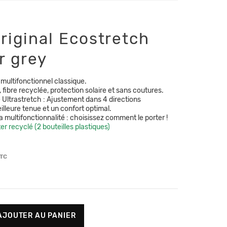
riginal Ecostretch
r grey
multifonctionnel classique.
e, fibre recyclée, protection solaire et sans coutures.
 Ultrastretch : Ajustement dans 4 directions
lleure tenue et un confort optimal.
la multifonctionnalité : choisissez comment le porter !
r recyclé (2 bouteilles plastiques)
TC
AJOUTER AU PANIER