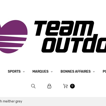
SPORTS
MARQUES
BONNES AFFAIRES
P
0
ch meither grey