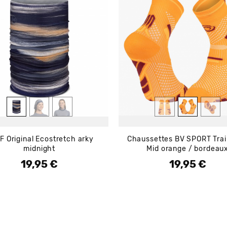
F Original Ecostretch arky
Chaussettes BV SPORT Trail
midnight
Mid orange / bordeau
19,95 €
19,95 €
Prix
Prix