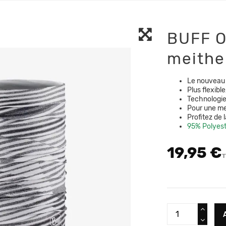
BUFF O
meithe
Le nouveau 
Plus flexibl
Technologie
Pour une mei
Profitez de 
95% Polyeste
19,95 €
T