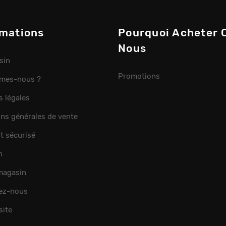
rmations
Pourquoi Acheter 
Nous
sin
Promotions
mes-nous ?
s légales
ons générales de vente
t sécurisé
n
 magasin
ez-nous
site