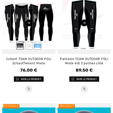
Collant TEAM OUTDOOR POLI
Pantalon TEAM OUTDOOR POLI
Echauffement Mixte
Mixte été 2 poches côté
76,00 €
89,50 €
Prix
Prix
VOIR LE PRODUIT
VOIR LE PRODUIT
PRIX RÉDUIT
PRIX RÉDUIT