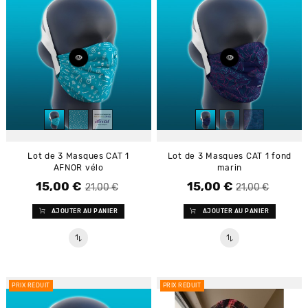
Lot de 3 Masques CAT 1
Lot de 3 Masques CAT 1 fond
AFNOR vélo
marin
15,00 €
15,00 €
Prix de base
Prix
Prix de base
Prix
21,00 €
21,00 €
AJOUTER AU PANIER
AJOUTER AU PANIER
PRIX RÉDUIT
PRIX RÉDUIT