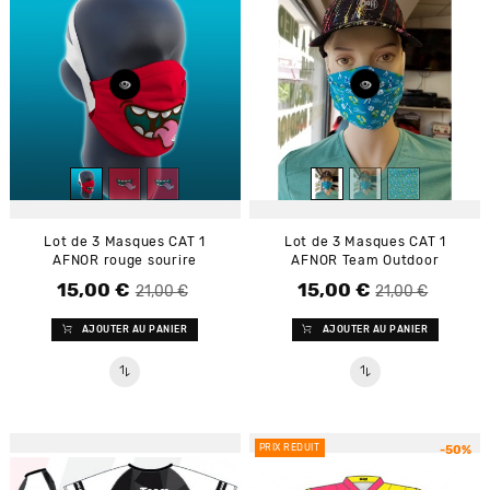
Lot de 3 Masques CAT 1
Lot de 3 Masques CAT 1
AFNOR rouge sourire
AFNOR Team Outdoor
15,00 €
15,00 €
Prix de base
Prix
Prix de base
Prix
21,00 €
21,00 €
AJOUTER AU PANIER
AJOUTER AU PANIER
PRIX RÉDUIT
-50%