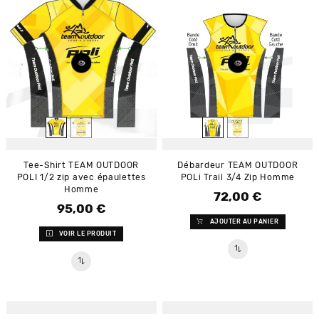
Tee-Shirt TEAM OUTDOOR
Débardeur TEAM OUTDOOR
POLI 1/2 zip avec épaulettes
POLi Trail 3/4 Zip Homme
Homme
72,00 €
Prix
95,00 €
Prix
AJOUTER AU PANIER
VOIR LE PRODUIT