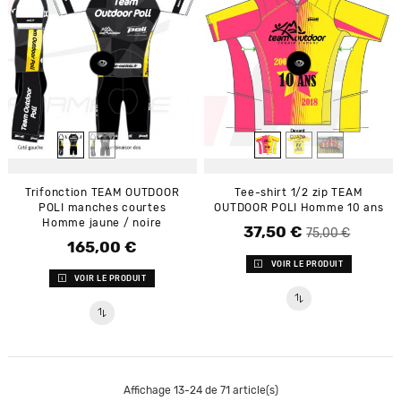
Trifonction TEAM OUTDOOR
Tee-shirt 1/2 zip TEAM
POLI manches courtes
OUTDOOR POLI Homme 10 ans
Homme jaune / noire
37,50 €
Prix de base
Prix
75,00 €
165,00 €
Prix
VOIR LE PRODUIT
VOIR LE PRODUIT
Affichage 13-24 de 71 article(s)