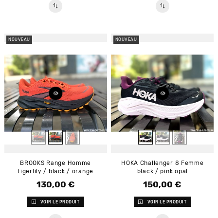
NOUVEAU
NOUVEAU
BROOKS Range Homme
HOKA Challenger 8 Femme
tigerlily / black / orange
black / pink opal
130,00 €
150,00 €
Prix
Prix
VOIR LE PRODUIT
VOIR LE PRODUIT