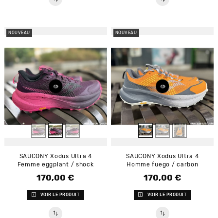
NOUVEAU
NOUVEAU
SAUCONY Xodus Ultra 4
SAUCONY Xodus Ultra 4
Femme eggplant / shock
Homme fuego / carbon
170,00 €
170,00 €
Prix
Prix
VOIR LE PRODUIT
VOIR LE PRODUIT