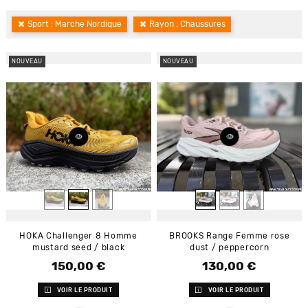
Sport : Marche Nordique
Rayon : Chaussures
NOUVEAU
NOUVEAU
HOKA Challenger 8 Homme
BROOKS Range Femme rose
mustard seed / black
dust / peppercorn
150,00 €
130,00 €
Prix
Prix
VOIR LE PRODUIT
VOIR LE PRODUIT