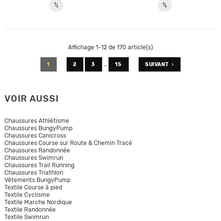
Affichage 1-12 de 170 article(s)
…
1
2
3
15
SUIVANT
VOIR AUSSI
Chaussures Athlétisme
Chaussures BungyPump
Chaussures Canicross
Chaussures Course sur Route & Chemin Tracé
Chaussures Randonnée
Chaussures Swimrun
Chaussures Trail Running
Chaussures Triathlon
Vêtements BungyPump
Textile Course à pied
Textile Cyclisme
Textile Marche Nordique
Textile Randonnée
Textile Swimrun