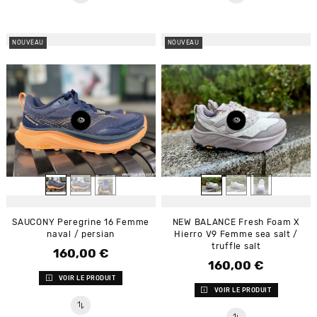
NOUVEAU
NOUVEAU
SAUCONY Peregrine 16 Femme
NEW BALANCE Fresh Foam X
naval / persian
Hierro V9 Femme sea salt /
truffle salt
160,00 €
Prix
160,00 €
Prix
VOIR LE PRODUIT
VOIR LE PRODUIT