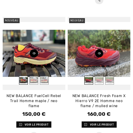
NOUVEAU
NOUVEAU
NEW BALANCE FuelCell Rebel
NEW BALANCE Fresh Foam X
Trail Homme maple / neo
Hierro V9 2E Homme neo
flame
flame / mulled wine
150,00 €
160,00 €
Prix
Prix
VOIR LE PRODUIT
VOIR LE PRODUIT