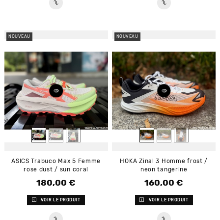
NOUVEAU
NOUVEAU
ASICS Trabuco Max 5 Femme
HOKA Zinal 3 Homme frost /
rose dust / sun coral
neon tangerine
180,00 €
160,00 €
Prix
Prix
VOIR LE PRODUIT
VOIR LE PRODUIT