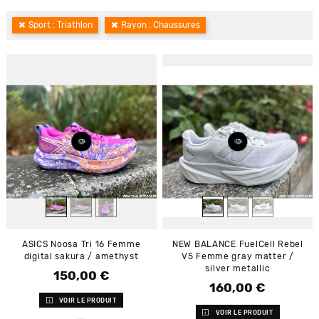
Sport : Triathlon
Rayon : Chaussures
ASICS Noosa Tri 16 Femme
NEW BALANCE FuelCell Rebel
digital sakura / amethyst
V5 Femme gray matter /
silver metallic
150,00 €
Prix
160,00 €
Prix
VOIR LE PRODUIT
VOIR LE PRODUIT