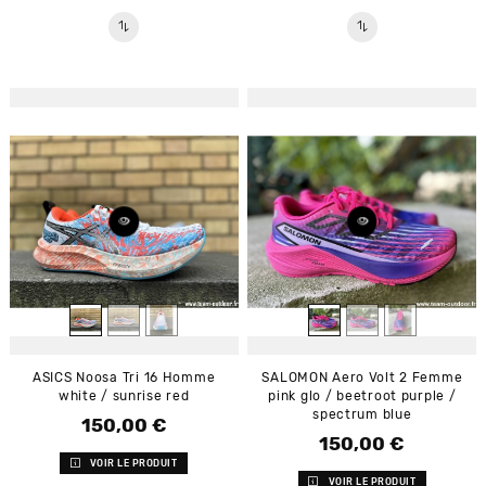
ASICS Noosa Tri 16 Homme
SALOMON Aero Volt 2 Femme
white / sunrise red
pink glo / beetroot purple /
spectrum blue
150,00 €
Prix
150,00 €
Prix
VOIR LE PRODUIT
VOIR LE PRODUIT