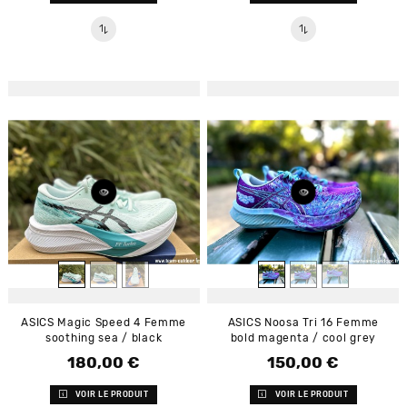
ASICS Magic Speed 4 Femme
ASICS Noosa Tri 16 Femme
soothing sea / black
bold magenta / cool grey
180,00 €
150,00 €
Prix
Prix
VOIR LE PRODUIT
VOIR LE PRODUIT