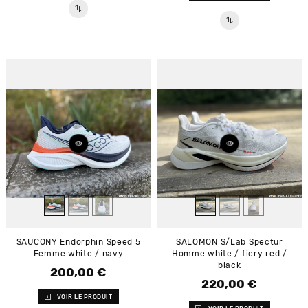
SAUCONY Endorphin Speed 5
SALOMON S/Lab Spectur
Femme white / navy
Homme white / fiery red /
black
200,00 €
Prix
220,00 €
Prix
VOIR LE PRODUIT