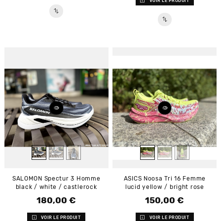
VOIR LE PRODUIT
SALOMON Spectur 3 Homme
ASICS Noosa Tri 16 Femme
black / white / castlerock
lucid yellow / bright rose
180,00 €
150,00 €
Prix
Prix
VOIR LE PRODUIT
VOIR LE PRODUIT