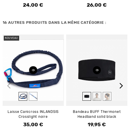
24,00 €
26,00 €
Prix
Prix
16 AUTRES PRODUITS DANS LA MÊME CATÉGORIE :
NOUVEAU
Laisse Canicross INLANDSIS
Bandeau BUFF Thermonet
Crosslight noire
Headband solid black
35,00 €
19,95 €
Prix
Prix