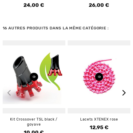
24,00 €
26,00 €
Prix
Prix
16 AUTRES PRODUITS DANS LA MÊME CATÉGORIE :
Kit Crossover TSL black /
Lacets XTENEX rose
goyave
12,95 €
Prix
10,00 €
Prix