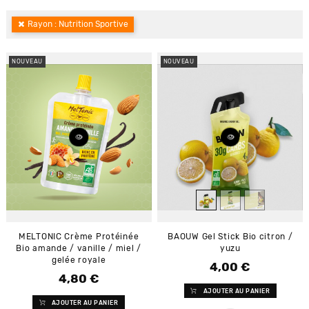
Rayon : Nutrition Sportive
NOUVEAU
NOUVEAU
MELTONIC Crème Protéinée
BAOUW Gel Stick Bio citron /
Bio amande / vanille / miel /
yuzu
gelée royale
4,00 €
Prix
4,80 €
Prix
AJOUTER AU PANIER
AJOUTER AU PANIER