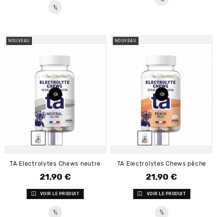
NOUVEAU
NOUVEAU
TA Electrolytes Chews neutre
TA Electrolytes Chews pêche
21,90 €
21,90 €
Prix
Prix
VOIR LE PRODUIT
VOIR LE PRODUIT