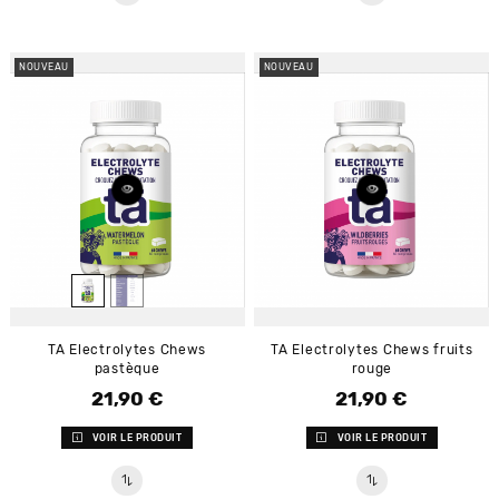
NOUVEAU
NOUVEAU
TA Electrolytes Chews
TA Electrolytes Chews fruits
pastèque
rouge
21,90 €
21,90 €
Prix
Prix
VOIR LE PRODUIT
VOIR LE PRODUIT