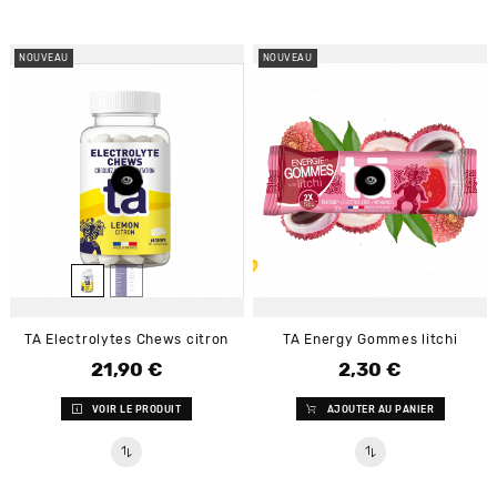
NOUVEAU
NOUVEAU
TA Electrolytes Chews citron
TA Energy Gommes litchi
21,90 €
2,30 €
Prix
Prix
VOIR LE PRODUIT
AJOUTER AU PANIER