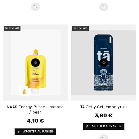
NOUVEAU
NOUVEAU
NAAK Energy Puree - banana
TA Jelly Gel lemon yuzu
/ pear
3,80 €
Prix
4,10 €
Prix
AJOUTER AU PANIER
AJOUTER AU PANIER