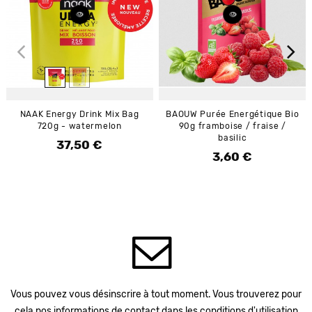
NAAK Energy Drink Mix Bag
BAOUW Purée Energétique Bio
720g - watermelon
90g framboise / fraise /
basilic
37,50 €
Prix
3,60 €
Prix
Vous pouvez vous désinscrire à tout moment. Vous trouverez pour
cela nos informations de contact dans les conditions d'utilisation