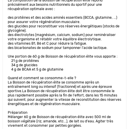
La composition de la Boisson de récupération élite répond
précisément aux besoins nutritionnels du sportif pour une
récupération optimale avec :
des protéines et des acides aminés essentiels (BCCA, glutamine, ...)
pour assurer votre régénération musculaire.
des glucides pour reconstituer vos réserves énergétiques (stocks de
glycogène).
des électrolytes (magnésium, calcium, sodium) pour reminéraliser
votre organisme et rétablir votre équilibre électrolytique.
des vitamines B1, B6 et C pour réduire la fatigue.
des bicarbonates de sodium pour tamponner l'acide lactique.
Une portion de 60 g de Boisson de récupération élite vous apporte :
21 g de protéines
34 g de glucides
4 g de BCAA et 5 g de glutamine
Quand et comment se consomme-t-elle ?
La Boisson de récupération élite se consomme après un
entraînement long ou intensif (fractionné) et après une épreuve
sportive.La Boisson de récupération élite doit être consommée le
plus rapidement possible après la fin de l'effort, dans les 15 minutes
qui suivent, pour augmenter la vitesse de reconstitution des réserves
énergétiques et de régénération musculaire.
Préparation
Mélanger 60 g de Boisson de récupération élite avec 500 ml de
boisson végétale (riz, amande, etc...), de lait ou d'eau. Agiter très
vivement et consommer par petites gorgées.